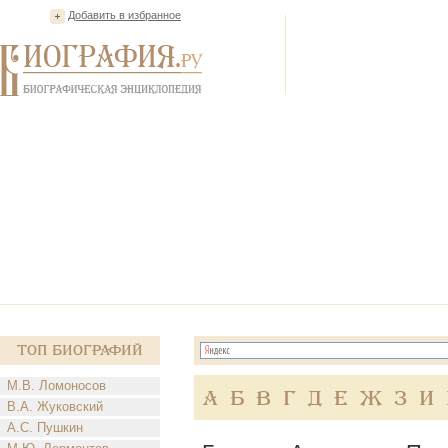
Добавить в избранное
Топ Биографий
М.В. Ломоносов
А
Б
В
Г
Д
Е
Ж
З
И
В.А. Жуковский
А.С. Пушкин