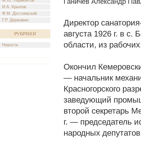
Ганичев Александр Пав
М.Ю. Лермонтов
И.А. Крылов
Ф.М. Достоевский
Г.Р. Державин
Директор санатория
августа 1926 г. в с
Рубрики
области, из рабочих
Новости
Окончил Кемеровский
— начальник механи
Красногорского разре
заведующий промыш
второй секретарь М
г. — председатель и
народных депутатов;