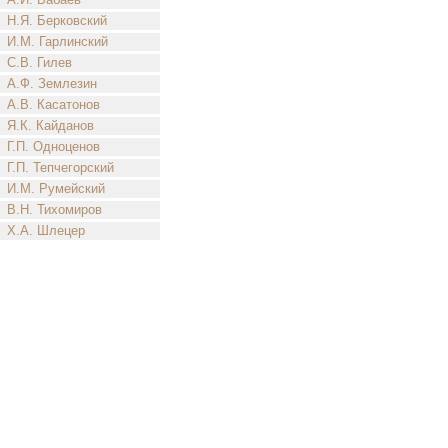
Н.Я. Берковский
И.М. Гарлинский
С.В. Гилев
А.Ф. Землезин
А.В. Касатонов
Я.К. Кайданов
Г.П. Одноценов
Г.П. Тепчегорский
И.М. Румейский
В.Н. Тихомиров
Х.А. Шлецер