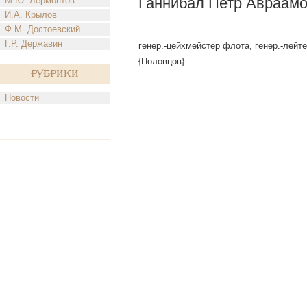
Ганнибал Петр Авраам
М.Ю. Лермонтов
И.А. Крылов
Ф.М. Достоевский
Г.Р. Державин
генер.-цейхмейстер флота, генер.-лейтен.
{Половцов}
Рубрики
Новости