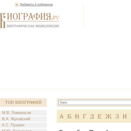
Добавить в избранное
Топ Биографий
М.В. Ломоносов
А
Б
В
Г
Д
Е
Ж
З
И
В.А. Жуковский
А.С. Пушкин