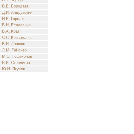
В.В. Бородаев
Д.И. Андрузский
Н.В. Горелко
В.Н. Есауленко
В.А. Крат
С.С. Криволапов
В.И. Лапшин
Л.М. Рейснер
М.С. Пошехонов
В.В. Стерлигов
Ю.Н. Якубов