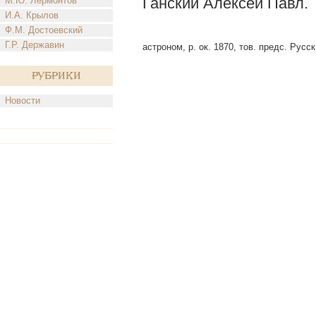
Ганский Алексей Павл.
М.Ю. Лермонтов
И.А. Крылов
Ф.М. Достоевский
Г.Р. Державин
астроном, р. ок. 1870, тов. предс. Русс
Рубрики
Новости