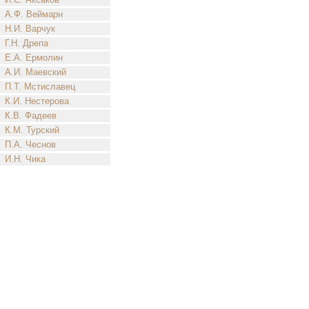
А.Ф. Веймарн
Н.И. Варчук
Г.Н. Дрепа
Е.А. Ермолин
А.И. Маевский
П.Т. Мстиславец
К.И. Нестерова
К.В. Фадеев
К.М. Турский
П.А. Чеснов
И.Н. Чика