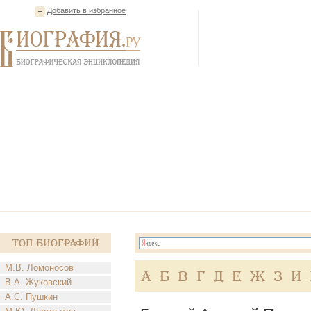
Добавить в избранное
Топ Биографий
М.В. Ломоносов
А
Б
В
Г
Д
Е
Ж
З
И
В.А. Жуковский
А.С. Пушкин