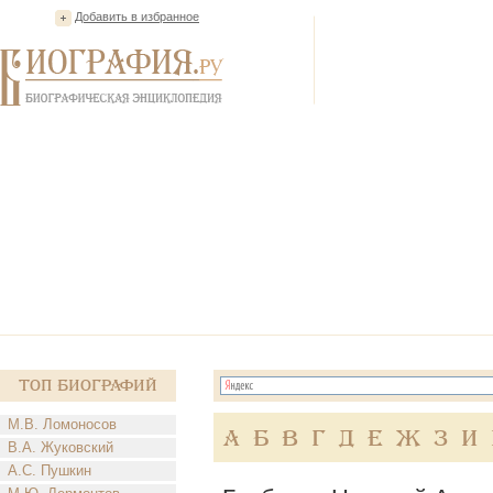
Добавить в избранное
Топ Биографий
М.В. Ломоносов
А
Б
В
Г
Д
Е
Ж
З
И
В.А. Жуковский
А.С. Пушкин