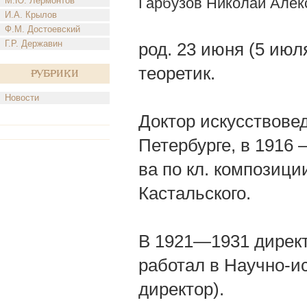
Гарбузов Николай Алек
М.Ю. Лермонтов
И.А. Крылов
Ф.М. Достоевский
Г.Р. Державин
род. 23 июня (5 июл
теоретик.
Рубрики
Новости
Доктор искусствовед
Петербурге, в 1916
ва по кл. композици
Кастальского.
В 1921—1931 директо
работал в Научно-ис
директор).