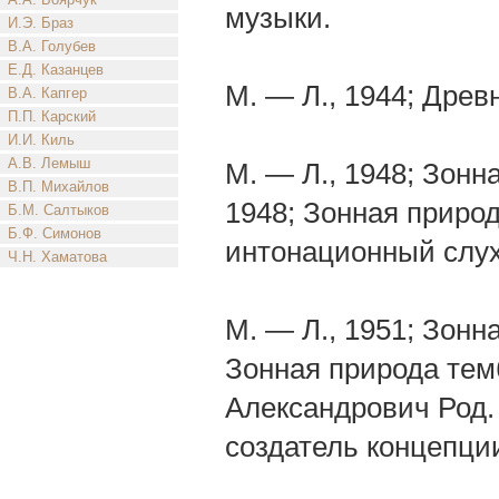
музыки.
И.Э. Браз
В.А. Голубев
Е.Д. Казанцев
М. — Л., 1944; Древ
В.А. Капгер
П.П. Карский
И.И. Киль
А.В. Лемыш
М. — Л., 1948; Зонн
В.П. Михайлов
1948; Зонная природ
Б.М. Салтыков
Б.Ф. Симонов
интонационный слух
Ч.Н. Хаматова
М. — Л., 1951; Зонн
Зонная природа темб
Александрович Род. 
создатель концепци