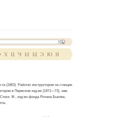
Ф
Х
Ц
Ч
Ш
Щ
Э
Ю
Я
н-та (1963). Работал инструктором на станции
ктором в Пермском изд-ве (1971—73), зам.
: Стихи. М., изд-во фонда Ролана Быкова,
еты.