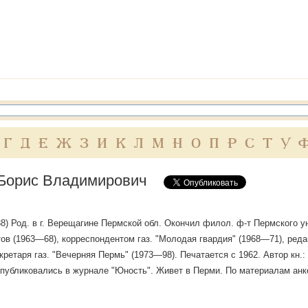
Г
Д
Е
Ж
З
И
К
Л
М
Н
О
П
Р
С
Т
У
Борис Владимирович
1938) Род. в г. Верещагине Пермской обл. Окончил филол. ф-т Пермского у
ов (1963—68), корреспондентом газ. "Молодая гвардия" (1968—71), реда
екретаря газ. "Вечерняя Пермь" (1973—98). Печатается с 1962. Автор кн.
 публиковались в журнале "Юность". Живет в Перми. По материалам анк