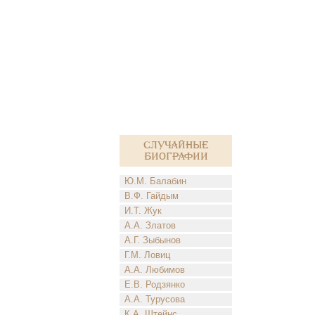
Случайные
биографии
Ю.М. Балабин
В.Ф. Гайдым
И.Т. Жук
А.А. Златов
А.Г. Зыбынов
Г.М. Ловиц
А.А. Любимов
Е.В. Родзянко
А.А. Турусова
К.А. Штейнс