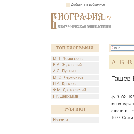
Добавить в избранное
Топ Биографий
М.В. Ломоносов
А
Б
В
В.А. Жуковский
А.С. Пушкин
Гашев 
М.Ю. Лермонтов
И.А. Крылов
Ф.М. Достоевский
Г.Р. Державин
(р. 3. 02. 
юных турист
Рубрики
ответств. с
1999. Стихи
Новости