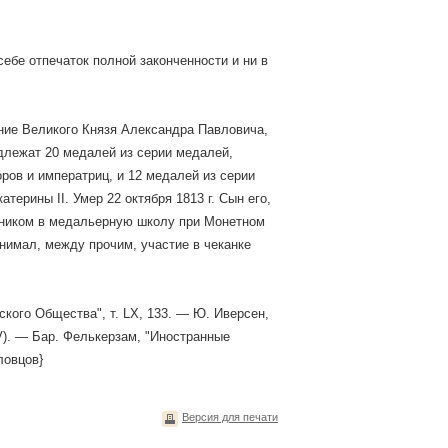
ебе отпечаток полной законченности и ни в
ение Великого Князя Александра Павловича,
надлежат 20 медалей из серии медалей,
оров и императриц, и 12 медалей из серии
ерины II. Умер 22 октября 1813 г. Сын его,
чеником в медальерную школу при Монетном
ринимал, между прочим, участие в чеканке
ского Общества", т. LX, 133. — Ю. Иверсен,
ІV). — Бар. Фелькерзам, "Иностранные
ловцов}
Версия для печати