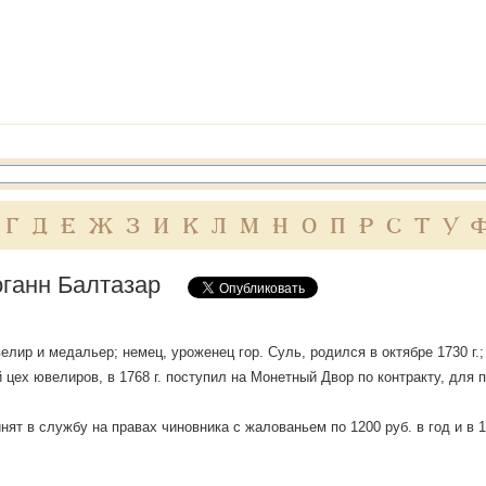
Г
Д
Е
Ж
З
И
К
Л
М
Н
О
П
Р
С
Т
У
оганн Балтазар
елир и медальер; немец, уроженец гор. Суль, родился в октябре 1730 г.; 
 цех ювелиров, в 1768 г. поступил на Монетный Двор по контракту, для
ринят в службу на правах чиновника с жалованьем по 1200 руб. в год и в