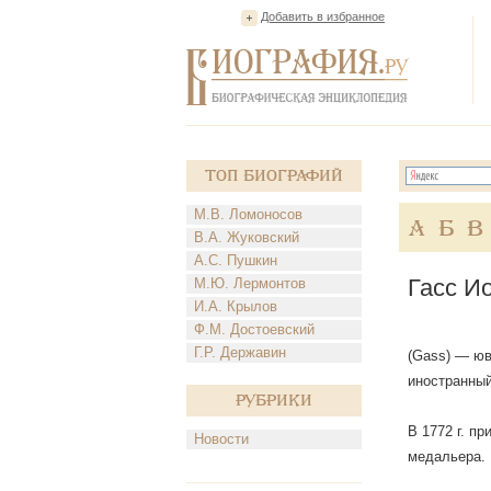
Добавить в избранное
Топ Биографий
М.В. Ломоносов
А
Б
В
В.А. Жуковский
А.С. Пушкин
Гасс И
М.Ю. Лермонтов
И.А. Крылов
Ф.М. Достоевский
Г.Р. Державин
(Gass) — юв
иностранный
Рубрики
В 1772 г. п
Новости
медальера.