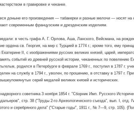
астерством в гравировке и чеканке.
ся доныне его произведения — табакерки и разные мелочи — носят на с
пают современным французским и дрезденским изделиям.
медали: в честь графа А. Г. Орлова, Аша, Ланского, Вейсмана, на рожд
ие ордена св. Георгия, на мир с Турцией в 1774 г.; кроме того, ему при
 Екатерине II, с изображениями русских великих князей, царей, императ
амять событий из древней русской истории, чеканенных по повелению Екат
ьгельм, родился в Петербурге в феврале 1769 г., поступил в 1787 г. у
делен на службу в 1794 г., уволен, по прошению, в отставку в 1797 г. П
вышеупомянутых серий медалей великих князей и исторических.
 надворного советника 3 ноября 1854 г. "Сборник Имп. Русского Историче
дальеров", стр. 38 ("Труды 2-го Археологического съезда", вып. I, отд. 
того и серебряного дела" ("Старые годы", 1911 г., № 7—9, стр. 105). {По