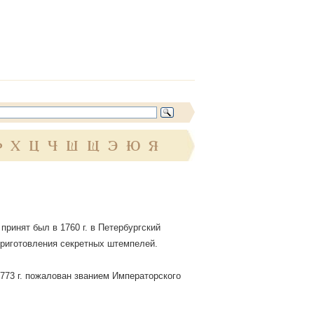
Ф
Х
Ц
Ч
Ш
Щ
Э
Ю
Я
принят был в 1760 г. в Петербургский
 приготовления секретных штемпелей.
 1773 г. пожалован званием Императорского