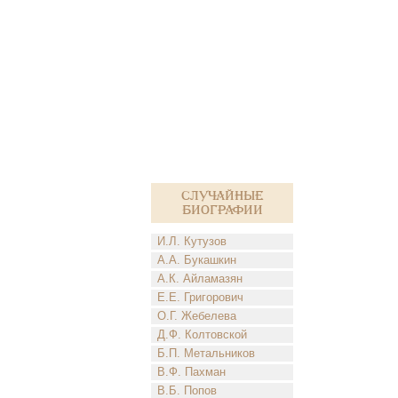
Случайные
биографии
И.Л. Кутузов
А.А. Букашкин
А.К. Айламазян
Е.Е. Григорович
О.Г. Жебелева
Д.Ф. Колтовской
Б.П. Метальников
В.Ф. Пахман
В.Б. Попов