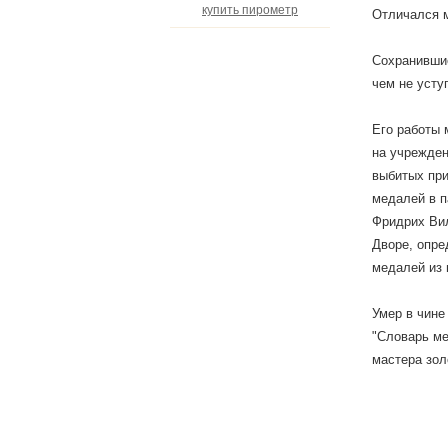
купить пирометр
Отличался м
Сохранившие
чем не усту
Его работы 
на учрежден
выбитых при
медалей в п
Фридрих Вил
Дворе, опре
медалей из 
Умер в чине
"Словарь ме
мастера золо