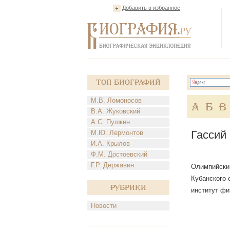
Добавить в избранное
Топ Биографий
М.В. Ломоносов
А
Б
В
В.А. Жуковский
А.С. Пушкин
Гассий
М.Ю. Лермонтов
И.А. Крылов
Ф.М. Достоевский
Г.Р. Державин
Олимпийский
Кубанского 
Рубрики
институт фи
Новости