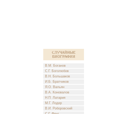
Случайные
биографии
В.М. Боганов
С.Г. Боголюбов
В.Н. Большаков
И.Б. Братчиков
Я.О. Вальян
В.А. Коновалов
Н.П. Латария
М.Г. Лодер
В.И. Роборовский
С.Г. Фруг