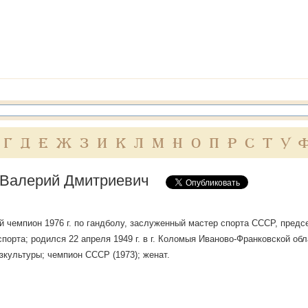
Г
Д
Е
Ж
З
И
К
Л
М
Н
О
П
Р
С
Т
У
 Валерий Дмитриевич
 чемпион 1976 г. по гандболу, заслуженный мастер спорта СССР, пред
спорта; родился 22 апреля 1949 г. в г. Коломыя Иваново-Франковской об
зкультуры; чемпион СССР (1973); женат.