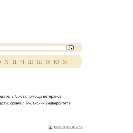
Ф
Х
Ц
Ч
Ш
Щ
Э
Ю
Я
седатель Союза помощи ветеранов
ласти; окончил Кубанский университет и
Версия для печати