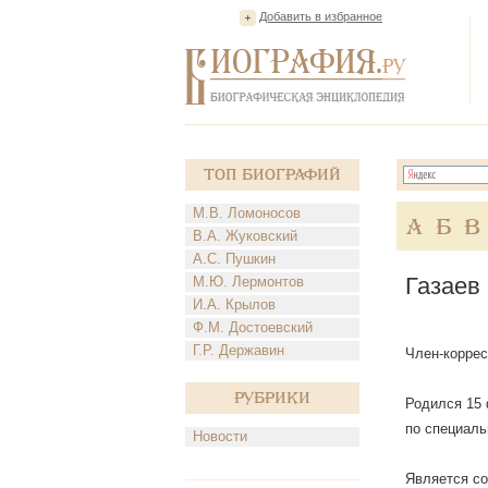
Добавить в избранное
Топ Биографий
М.В. Ломоносов
А
Б
В
В.А. Жуковский
А.С. Пушкин
Газаев
М.Ю. Лермонтов
И.А. Крылов
Ф.М. Достоевский
Г.Р. Державин
Член-коррес
Рубрики
Родился 15 
по специаль
Новости
Является со