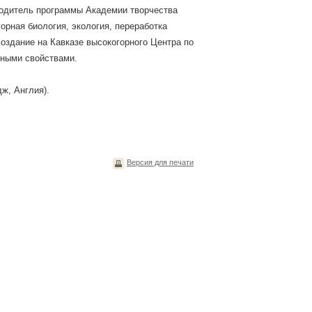
водитель программы Академии творчества
орная биология, экология, переработка
оздание на Кавказе высокогорного Центра по
бными свойствами.
ж, Англия).
Версия для печати