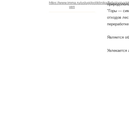
https://www.imma.ru/uslugi/poliklinika/flebologiya/s
природополь
ven
"Горы — сим
отходов лес
переработке
Является о
Увлекается 