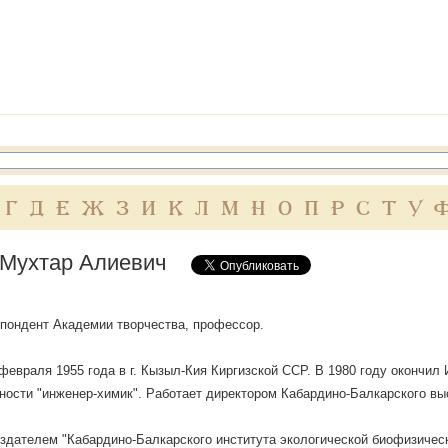
Г
Д
Е
Ж
З
И
К
Л
М
Н
О
П
Р
С
Т
У
 Мухтар Алиевич
пондент Академии творчества, профессор.
февраля 1955 года в г. Кызыл-Кия Киргизской ССР. В 1980 году окончил
ности "инженер-химик". Работает директором Кабардино-Балкарского вы
здателем "Кабардино-Балкарского института экологической биофизичес