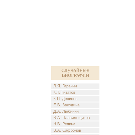
Случайные
биографии
Л.Я. Гаранин
К.Т. Гизатов
К.П. Денисов
Е.В. Звездина
Д.А. Любинин
В.А. Плавильщиков
Н.В. Репина
В.А. Сафронов