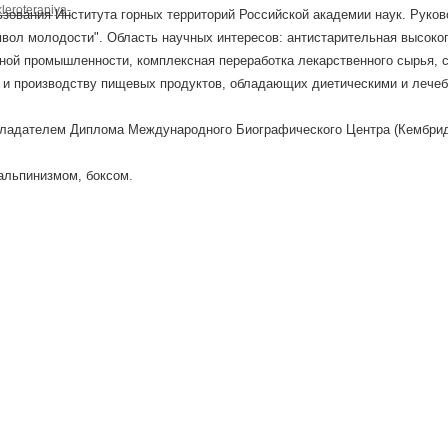
kleroterapiya-
зования Института горных территорий Российской академии наук. Руко
вол молодости". Область научных интересов: антистарительная высоког
ной промышленности, комплексная переработка лекарственного сырья, с
 и производству пищевых продуктов, обладающих диетическими и лече
бладателем Диплома Международного Биографического Центра (Кембрид
альпинизмом, боксом.