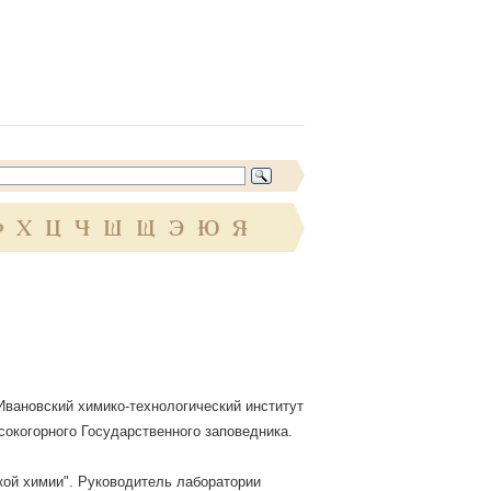
Ф
Х
Ц
Ч
Ш
Щ
Э
Ю
Я
 Ивановский химико-технологический институт
сокогорного Государственного заповедника.
кой химии". Руководитель лаборатории