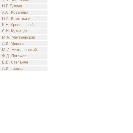
И.Г. Гуляев
А.С. Ковалева
П.А. Кометиани
К.Н. Крассовский
С.И. Кузнецов
М.А. Матвеевский
А.К. Минеев
М.И. Николаевский
Ф.Д. Погожев
Е.В. Степанян
А.К. Тредер