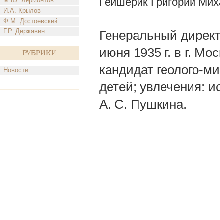
Гейшерик Григорий Мих
М.Ю. Лермонтов
И.А. Крылов
Ф.М. Достоевский
Г.Р. Державин
Генеральный директо
июня 1935 г. в г. М
Рубрики
кандидат геолого-ми
Новости
детей; увлечения: и
А. С. Пушкина.