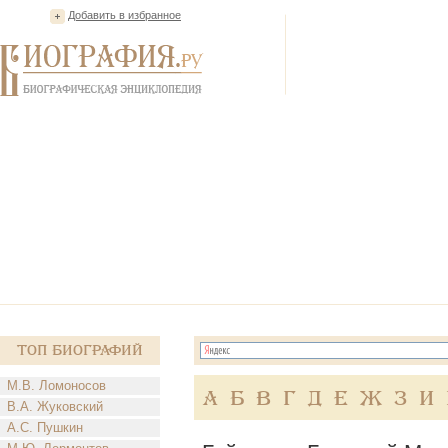
Добавить в избранное
Топ Биографий
М.В. Ломоносов
А
Б
В
Г
Д
Е
Ж
З
И
В.А. Жуковский
А.С. Пушкин