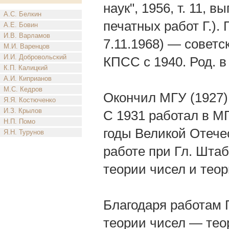
наук", 1956, т. 11, 
А.С. Белкин
печатных работ Г.).
А.Е. Бовин
И.В. Варламов
7.11.1968) — советс
М.И. Варенцов
И.И. Добровольский
КПСС с 1940. Род. в
К.П. Калицкий
А.И. Киприанов
М.С. Кедров
Окончил МГУ (1927).
Я.Я. Костюченко
И.З. Крылов
С 1931 работал в МГ
Н.П. Помо
годы Великой Отече
Я.Н. Турунов
работе при Гл. Штаб
теории чисел и тео
Благодаря работам Г
теории чисел — тео