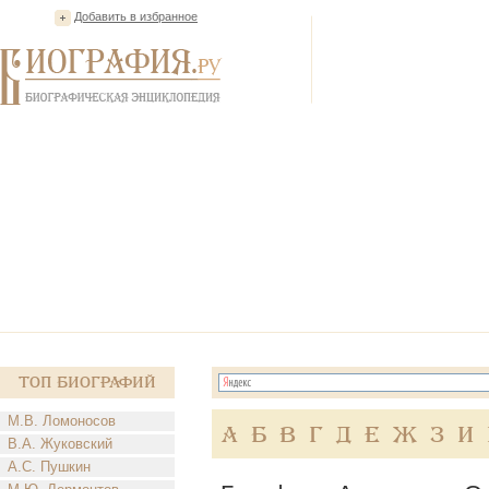
Добавить в избранное
Топ Биографий
М.В. Ломоносов
А
Б
В
Г
Д
Е
Ж
З
И
В.А. Жуковский
А.С. Пушкин