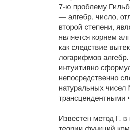
7-ю проблему Гильбе
— алгебр. число, отл
второй степени, явл
является корнем ал
как следствие выте
логарифмов алгебр. 
интуитивно сформул
непосредственно сл
натуральных чисел 
трансцендентными 
Известен метод Г. в
теории функций ком