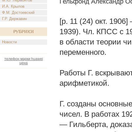
Гельфонд Александр О
М.Ю. Лермонтов
И.А. Крылов
Ф.М. Достоевский
Г.Р. Державин
[р. 11 (24) окт. 190
1939). Чл. КПСС с 1
Рубрики
в области теории ч
Новости
переменного.
телефон марки huawei
цена
Работы Г. вскрываю
арифметикой.
Г. созданы основны
чисел. В работах 1
— Гильберта, доказ