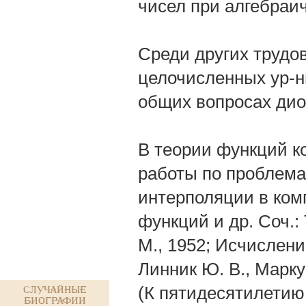
чисел при алгебраич
Среди других трудов
целочисленных ур-н
общих вопросах ди
В теории функций к
работы по проблема
интерполяции в ком
функций и др. Соч.:
М., 1952; Исчислени
Линник Ю. В., Марк
(К пятидесятилетию
Случайные
биографии