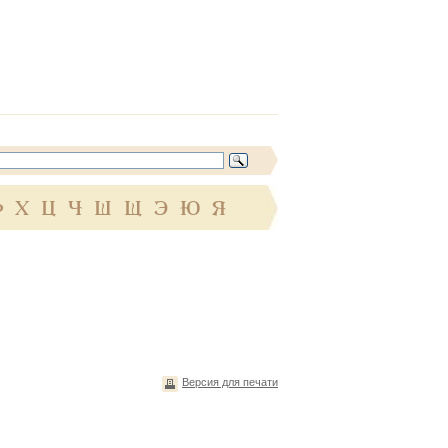
Ф
Х
Ц
Ч
Ш
Щ
Э
Ю
Я
Версия для печати