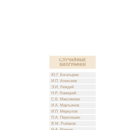
Случайные
биографии
Ю.Г. Богатырев
И.П. Алексеев
Э.И. Леждей
Н.Р. Ловицкий
С.Б. Максимова
И.А. Мартьянов
И.П. Меркулов
П.А. Перелешин
В.М. Рыбаков
Н.А. Рожков