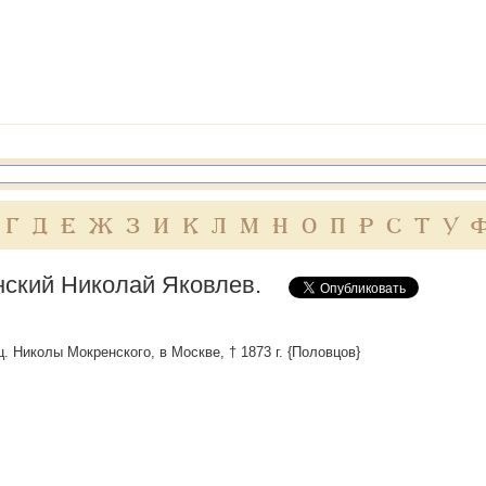
Г
Д
Е
Ж
З
И
К
Л
М
Н
О
П
Р
С
Т
У
нский Николай Яковлев.
ц. Николы Мокренского, в Москве, † 1873 г. {Половцов}