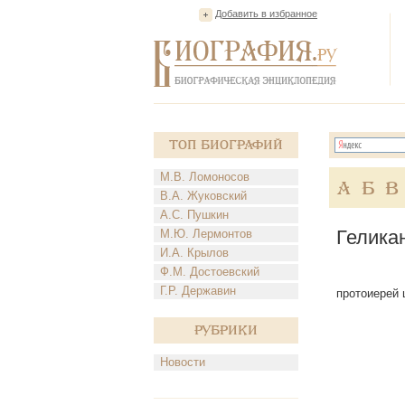
Добавить в избранное
Топ Биографий
М.В. Ломоносов
А
Б
В
В.А. Жуковский
А.С. Пушкин
Гелика
М.Ю. Лермонтов
И.А. Крылов
Ф.М. Достоевский
Г.Р. Державин
протоиерей 
Рубрики
Новости