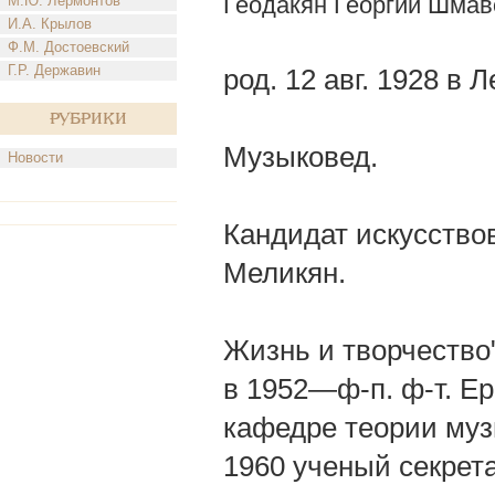
Геодакян Георгий Шмав
М.Ю. Лермонтов
И.А. Крылов
Ф.М. Достоевский
Г.Р. Державин
род. 12 авг. 1928 в 
Рубрики
Музыковед.
Новости
Кандидат искусство
Меликян.
Жизнь и творчество"
в 1952—ф-п. ф-т. Ер
кафедре теории музы
1960 ученый секрета