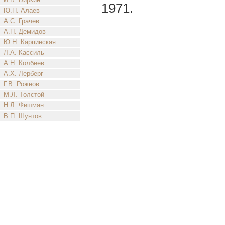
1971.
Ю.П. Алаев
А.С. Грачев
А.П. Демидов
Ю.Н. Карпинская
Л.А. Кассиль
А.Н. Колбеев
А.Х. Лерберг
Г.В. Рожнов
М.Л. Толстой
Н.Л. Фишман
В.П. Шунтов