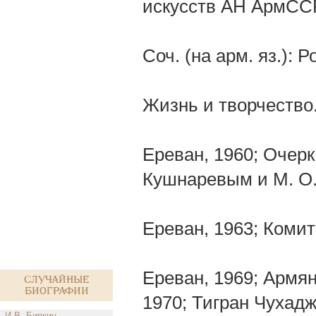
искусств АН АрмСС
Соч. (на арм. яз.): 
Жизнь и творчество
Ереван, 1960; Очерк
Кушнаревым и М. О.
Ереван, 1963; Комит
Ереван, 1969; Армян
Случайные
биографии
1970; Тигран Чухаджя
И.В. Биркин