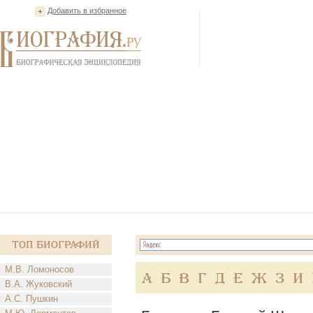
Добавить в избранное
Топ Биографий
М.В. Ломоносов
А
Б
В
Г
Д
Е
Ж
З
И
В.А. Жуковский
А.С. Пушкин