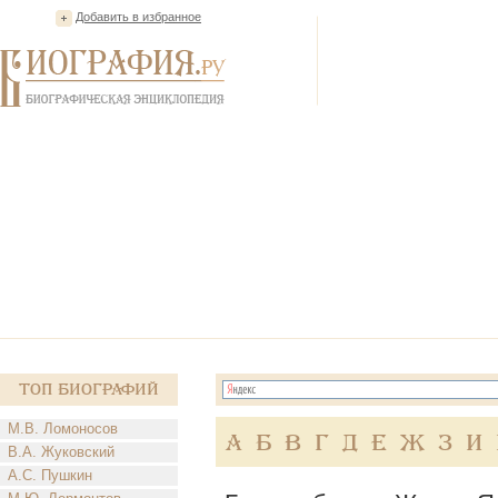
Добавить в избранное
Топ Биографий
М.В. Ломоносов
А
Б
В
Г
Д
Е
Ж
З
И
В.А. Жуковский
А.С. Пушкин