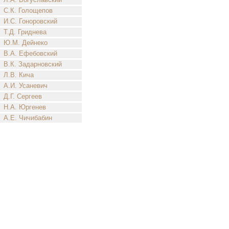
С.К. Голощепов
И.С. Гоноровский
Т.Д. Гриднева
Ю.М. Дейнеко
В.А. Ефебовский
В.К. Задарновский
Л.В. Кича
А.И. Усаневич
Д.Г. Сергеев
Н.А. Юргенев
А.Е. Чичибабин