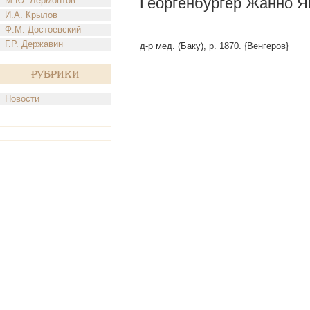
Георгенбургер Жанно Я
М.Ю. Лермонтов
И.А. Крылов
Ф.М. Достоевский
Г.Р. Державин
д-р мед. (Баку), р. 1870. {Венгеров}
Рубрики
Новости