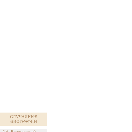
Случайные
биографии
Л.А. Богуславский