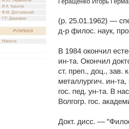
Геращенко Игорь Герма
М.Ю. Лермонтов
И.А. Крылов
Ф.М. Достоевский
Г.Р. Державин
(р. 25.01.1962) — с
д-р филос. наук, проф
Рубрики
Новости
В 1984 окончил есте
ин-та. Окончил докто
ст. преп., доц., зав
металлургич. ин-та,
гос. пед. ун-та. В н
Волгогр. гос. академ
Докт. дисс. — "Фил