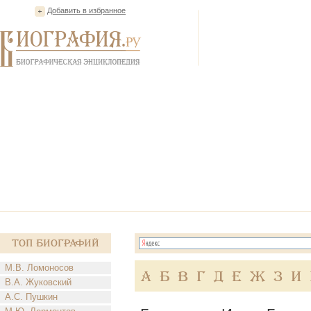
Добавить в избранное
Топ Биографий
М.В. Ломоносов
А
Б
В
Г
Д
Е
Ж
З
И
В.А. Жуковский
А.С. Пушкин