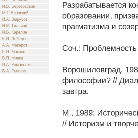
Разрабатывается ко
И.В. Березовский
М.Г. Бронский
образовании, призв
П.А. Вырубов
прагматизма и созе
Н.М. Гильяни
И.В. Карелин
Е.Н. Лебедев
А.А. Макаров
Соч.: Проблемность
Е.Н. Макеев
В.П. Минка
Н.А. Романенко
Ворошиловград, 198
В.А. Рыжков
философии? // Диал
завтра.
М., 1989; Историчес
// Историзм и творч