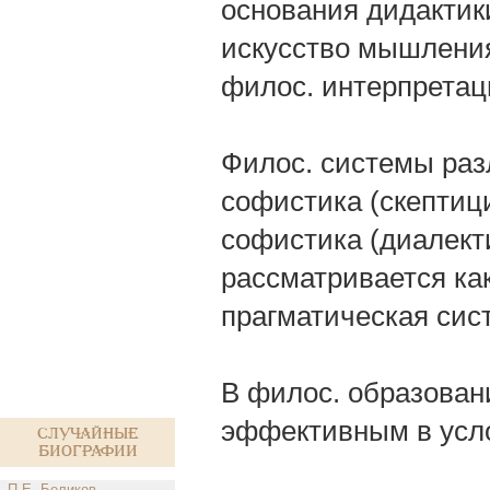
основания дидактики
искусство мышления
филос. интерпретац
Филос. системы раз
софистика (скептици
софистика (диалекти
рассматривается ка
прагматическая сис
В филос. образован
эффективным в усл
Случайные
биографии
П.Е. Беликов