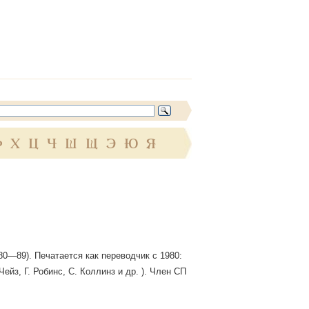
Ф
Х
Ц
Ч
Ш
Щ
Э
Ю
Я
80—89). Печатается как переводчик с 1980:
ейз, Г. Робинс, С. Коллинз и др. ). Член СП