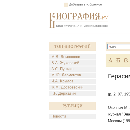
Добавить в избранное
Топ Биографий
М.В. Ломоносов
А
Б
В
В.А. Жуковский
А.С. Пушкин
Гераси
М.Ю. Лермонтов
И.А. Крылов
Ф.М. Достоевский
Г.Р. Державин
(р. 2. 07. 1
Рубрики
Окончил МГУ
журнал "Зна
Новости
Москвы (199