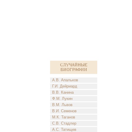
Случайные
биографии
А.В. Апальков
Г.И. Дейриард
В.В. Канина
Ф.М. Лукин
В.М. Львов
В.И. Семенов
М.К. Таганов
С.В. Стадлер
А.С. Татищев