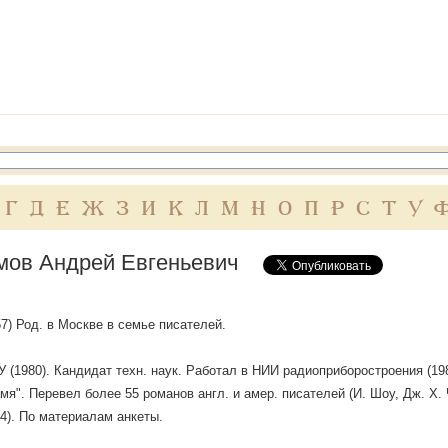
Г
Д
Е
Ж
З
И
К
Л
М
Н
О
П
Р
С
Т
У
мов Андрей Евгеньевич
957) Род. в Москве в семье писателей.
 (1980). Кандидат техн. наук. Работал в НИИ радиоприборостроения (19
мя". Перевел более 55 романов англ. и амер. писателей (И. Шоу, Дж. Х. Ч
4). По материалам анкеты.