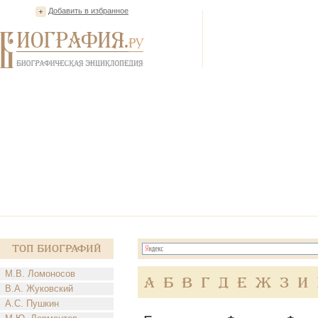
Добавить в избранное
Топ Биографий
М.В. Ломоносов
А
Б
В
Г
Д
Е
Ж
З
И
В.А. Жуковский
А.С. Пушкин