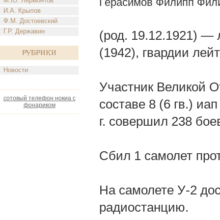
Герасимов Филипп Фил
М.Ю. Лермонтов
И.А. Крылов
Ф.М. Достоевский
Г.Р. Державин
(род. 19.12.1921) —
(1942), гвардии лейт
Рубрики
Новости
Участник Великой О
сотовый телефон нокиа с
составе 8 (6 гв.) и
фонариком
г. совершил 238 бое
Сбил 1 самолет про
На самолете У-2 до
радиостанцию.