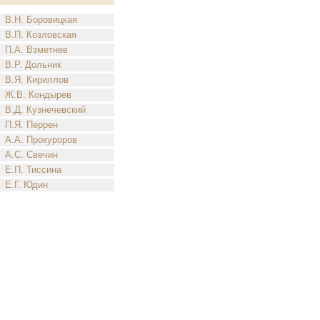
В.Н. Боровицкая
В.П. Козловская
П.А. Взметнев
В.Р. Дольник
В.Я. Кириллов
Ж.В. Кондырев
В.Д. Кузнечевский
П.Я. Перрен
А.А. Прокуроров
А.С. Свечин
Е.П. Тиссина
Е.Г. Юдин