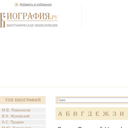
Добавить в избранное
Топ Биографий
М.В. Ломоносов
А
Б
В
Г
Д
Е
Ж
З
И
В.А. Жуковский
А.С. Пушкин