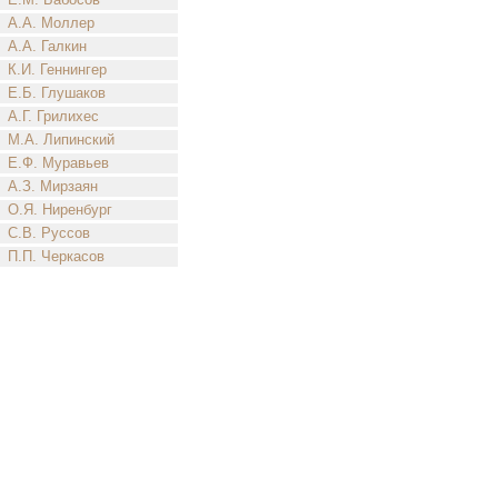
А.А. Моллер
А.А. Галкин
К.И. Геннингер
Е.Б. Глушаков
А.Г. Грилихес
М.А. Липинский
Е.Ф. Муравьев
А.З. Мирзаян
О.Я. Ниренбург
С.В. Руссов
П.П. Черкасов