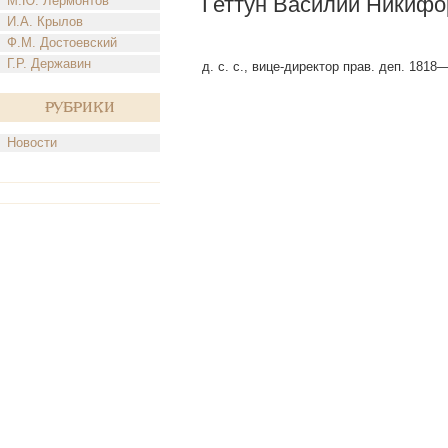
Геттун Василий Никифо
М.Ю. Лермонтов
И.А. Крылов
Ф.М. Достоевский
Г.Р. Державин
д. с. с., вице-директор прав. деп. 1818
Рубрики
Новости