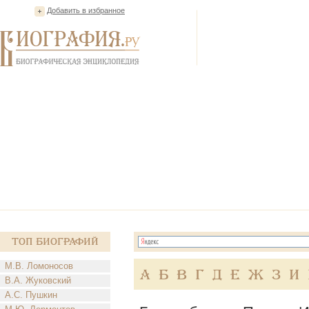
Добавить в избранное
Топ Биографий
М.В. Ломоносов
А
Б
В
Г
Д
Е
Ж
З
И
В.А. Жуковский
А.С. Пушкин