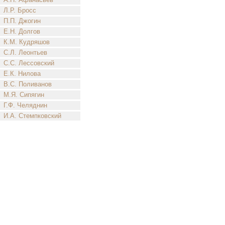
Л.Р. Бросс
П.П. Джогин
Е.Н. Долгов
К.М. Кудряшов
С.Л. Леонтьев
С.С. Лессовский
Е.К. Нилова
В.С. Поливанов
М.Я. Сипягин
Г.Ф. Челяднин
И.А. Стемпковский