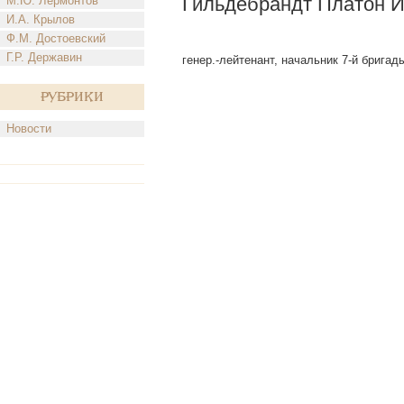
Гильдебрандт Платон И
М.Ю. Лермонтов
И.А. Крылов
Ф.М. Достоевский
Г.Р. Державин
генер.-лейтенант, начальник 7-й бригады
Рубрики
Новости