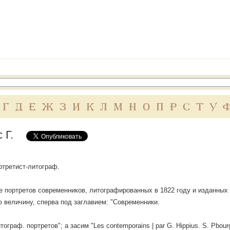
Г
Д
Е
Ж
З
И
К
Л
М
Н
О
П
Р
С
Т
У
 Г.
ортретист-литограф.
е портретов современников, литографированных в 1822 году и изданных н
 величину, сперва под заглавием: "Современники.
ограф. портретов"; a засим "Les contemporains | par G. Hippius. S. Pbourg) 