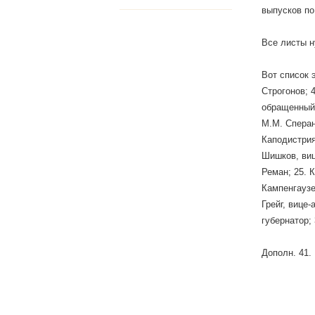
выпусков по
Все листы н
Вот список э
Строгонов; 
обращенный 3
М.М. Сперан
Каподистрия;
Шишков, виц
Реман; 25. 
Кампенгаузе
Грейг, вице
губернатор; 
Дополн. 41.