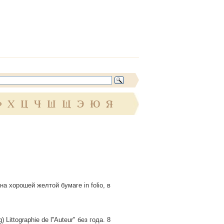
Ф
Х
Ц
Ч
Ш
Щ
Э
Ю
Я
а хорошей желтой бумаге in folio, в
Littographie de l''Auteur" без года. 8