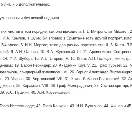
 5 лит. и 5 дополнительных.
умерованы и без всякой подписи.
тих листов в том порядке, как они выходили: I. 1. Митрополит Михаил; 2
4. И.А. Крылов, в шубе; 3/4 вправо; в Эрмитаже есть другой портрет, изг
/4 влево. 5. И.И. Мартос; тоже два разных портрета его. II. 6. Князь П.В
ский; 9. А.И. Оленин; 10. В.А. Жуковский. III. 11. Архиепископ Сестренц
 14. Ф.И. Шуберт; 15. А.Е. Егоров. IV. 16. Князь А.Н. Голицын, министр 
е-адм.; 19. Барон Ребиндер; 20. Академик Круг. V. 21. Граф Гурьев; 22.
Кюгельхен, придворный живописец. VI. 26. Герцог Александр Виртембергс
н; 29. Уваров; 30. Бортнянский. VII. 31. Князь Лобанов-Ростовский; 32. 
-адмирал; 35. Карамзин. VIII. 36. Граф Милорадович; 37. Статссекретарь 
39. А.С. Пушкин; 40. А.И. Крузенштерн.
 Граф Нессельроде; 42. Граф Канкрин; 43. Н.И. Булгаков; 44. Фишер и 45