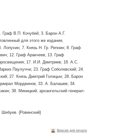
. Граф В.П. Кочубей; 3. Барон А.Г.
отовленный для этого же издания,
. Лопухин; 7. Князь Н. Гр. Репнин; 8. Граф
евич; 12. Граф Аракчеев; 13. Граф
просвещения; 17. И.И. Дмитриев; 18. А.С.
 Маркиз Паулуччи; 23. Граф Соболевский; 24.
кий; 27. Князь Дмитрий Голицын; 28. Барон
Адмирал Мордвинов; 33. А. Балашев; 34.
Кикин; 38. Миницкий, архангельский генерал-
. Шебуев. {Ровинский}
Версия для печати