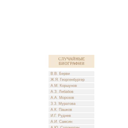
Случайные
биографии
В.В. Берви
Ж.Я. Георгенбургер
А.М. Коршунов
А.З. Либабов
А.А. Морозов
З.З. Муратова
А.К. Пашков
И.Г. Руднев
А.И. Самсин
А.Ю. Соломатин