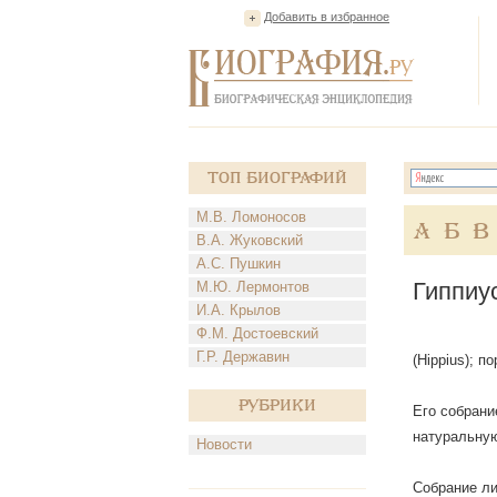
Добавить в избранное
Топ Биографий
М.В. Ломоносов
А
Б
В
В.А. Жуковский
А.С. Пушкин
Гиппиус
М.Ю. Лермонтов
И.А. Крылов
Ф.М. Достоевский
Г.Р. Державин
(Hippius); п
Рубрики
Его собрани
натуральную
Новости
Собрание лит