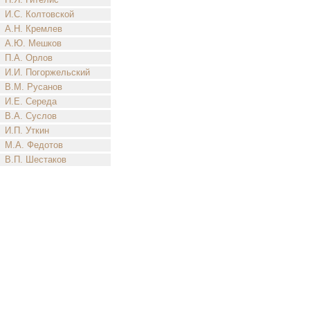
И.С. Колтовской
А.Н. Кремлев
А.Ю. Мешков
П.А. Орлов
И.И. Погоржельский
В.М. Русанов
И.Е. Середа
В.А. Суслов
И.П. Уткин
М.А. Федотов
В.П. Шестаков