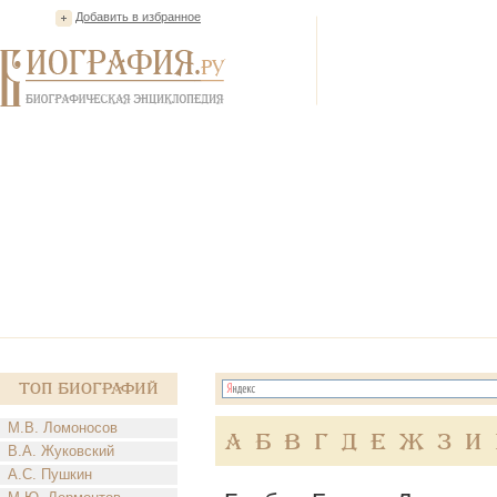
Добавить в избранное
Топ Биографий
М.В. Ломоносов
А
Б
В
Г
Д
Е
Ж
З
И
В.А. Жуковский
А.С. Пушкин