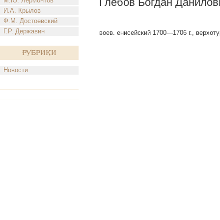
Глебов Богдан Данилов
М.Ю. Лермонтов
И.А. Крылов
Ф.М. Достоевский
Г.Р. Державин
воев. енисейский 1700—1706 г., верхоту
Рубрики
Новости