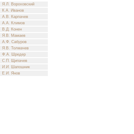
Я.Л. Вороховский
К.А. Иванов
А.В. Карпачев
А.А. Климов
В.Д. Конен
Я.В. Мамаев
А.Ф. Сабуров
Я.В. Толмачев
Ф.А. Шредер
С.П. Щипачев
И.И. Шапошник
Е.И. Янов