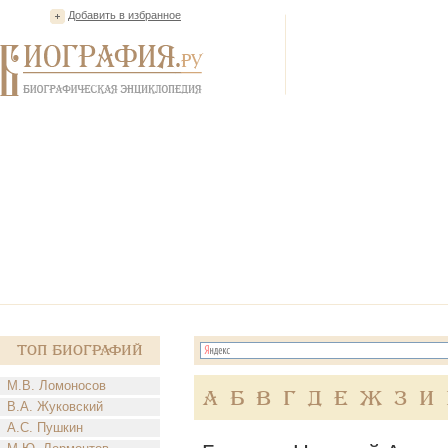
Добавить в избранное
Топ Биографий
М.В. Ломоносов
А
Б
В
Г
Д
Е
Ж
З
И
В.А. Жуковский
А.С. Пушкин