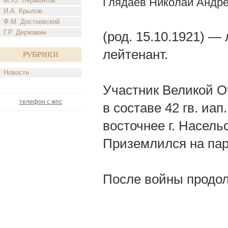
Глядаев Николай Андр
М.Ю. Лермонтов
И.А. Крылов
Ф.М. Достоевский
Г.Р. Державин
(род. 15.10.1921) —
лейтенант.
Рубрики
Новости
Участник Великой О
телефон с жпс
в составе 42 гв. иап
восточнее г. Насель
Приземлился на па
После войны продол