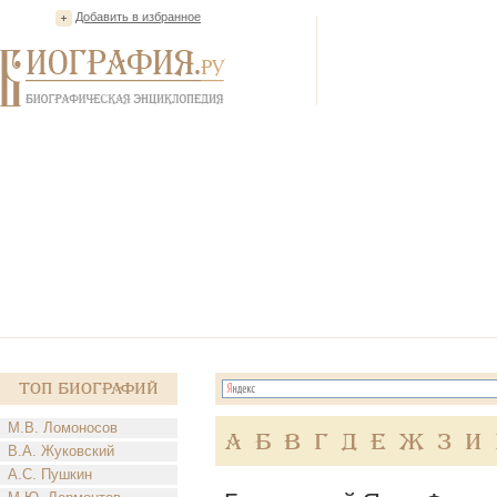
Добавить в избранное
Топ Биографий
М.В. Ломоносов
А
Б
В
Г
Д
Е
Ж
З
И
В.А. Жуковский
А.С. Пушкин