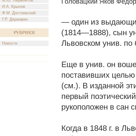
Головацкий Яков Федо
М.Ю. Лермонтов
И.А. Крылов
Ф.М. Достоевский
Г.Р. Державин
— один из выдающих
(1814—1888), сын ун
Рубрики
Львовском унив. по 
Новости
Еще в унив. он вош
поставивших целью 
(см.). В изданной э
первый поэтический о
рукоположен в сан 
Когда в 1848 г. в Л