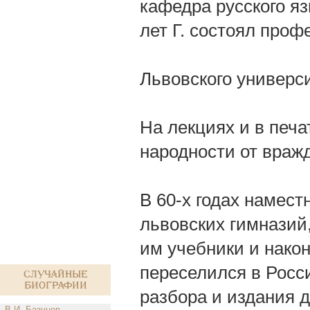
кафедра русского яз
лет Г. состоял проф
Львовского универс
На лекциях и в печа
народности от враж
В 60-х годах намест
львовских гимназий,
им учебники и наконе
переселился в Росс
Случайные
биографии
разбора и издания д
В.И. Базунов