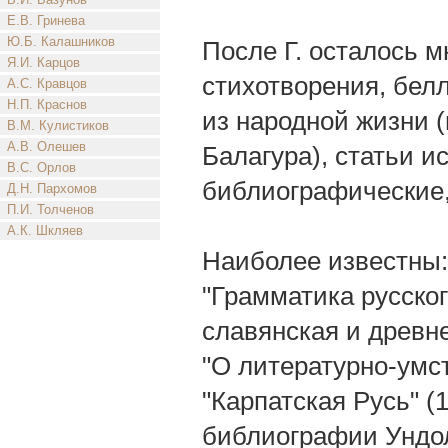
Е.В. Гринева
Ю.Б. Калашников
После Г. осталось 
Я.И. Карцов
стихотворения, бел
А.С. Кравцов
Н.П. Краснов
из народной жизни 
В.М. Кулистиков
А.В. Олешев
Балагура), статьи и
В.С. Орлов
библиографические,
Д.Н. Пархомов
П.И. Толченов
А.К. Шкляев
Наиболее известны: 
"Грамматика русског
славянская и древне
"О литературно-умс
"Карпатская Русь" (
библиографии Ундол