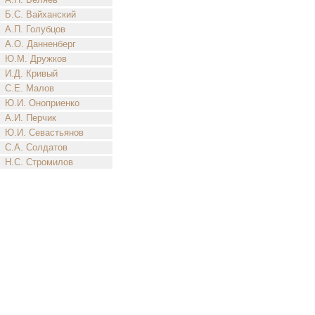
Б.С. Вайханский
А.П. Голубцов
А.О. Данненберг
Ю.М. Дружков
И.Д. Кривый
С.Е. Малов
Ю.И. Оноприенко
А.И. Перчик
Ю.И. Севастьянов
С.А. Солдатов
Н.С. Стромилов