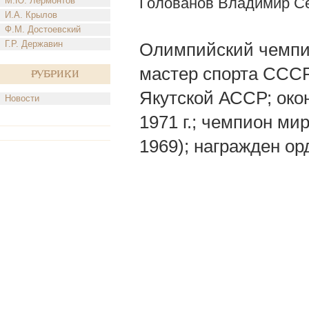
Голованов Владимир С
М.Ю. Лермонтов
И.А. Крылов
Ф.М. Достоевский
Г.Р. Державин
Олимпийский чемпио
мастер спорта СССР;
Рубрики
Якутской АССР; око
Новости
1971 г.; чемпион ми
1969); награжден ор