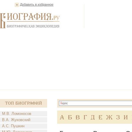
Добавить в избранное
Топ Биографий
М.В. Ломоносов
А
Б
В
Г
Д
Е
Ж
З
И
В.А. Жуковский
А.С. Пушкин