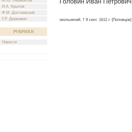
Головин Иван Петрови
М.Ю. Лермонтов
И.А. Крылов
Ф.М. Достоевский
Г.Р. Державин
окольничий; † 9 сент. 1612 г. {Половцов}
Рубрики
Новости