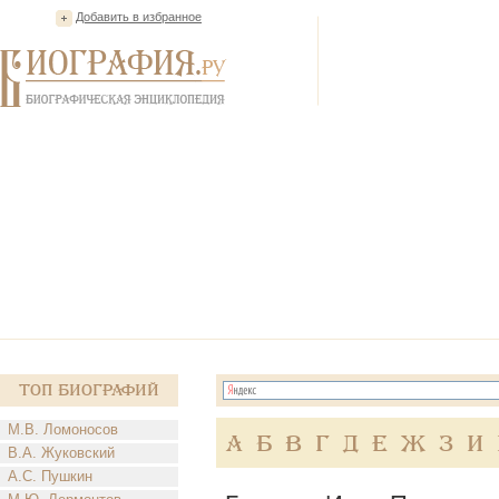
Добавить в избранное
Топ Биографий
М.В. Ломоносов
А
Б
В
Г
Д
Е
Ж
З
И
В.А. Жуковский
А.С. Пушкин