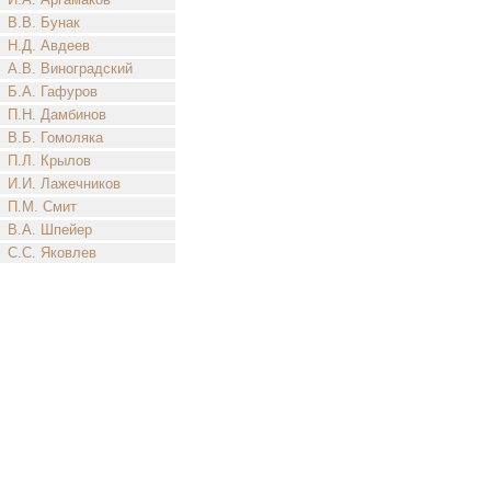
В.В. Бунак
Н.Д. Авдеев
А.В. Виноградский
Б.А. Гафуров
П.Н. Дамбинов
В.Б. Гомоляка
П.Л. Крылов
И.И. Лажечников
П.М. Смит
В.А. Шпейер
С.С. Яковлев