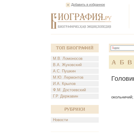
Добавить в избранное
Топ Биографий
М.В. Ломоносов
А
Б
В
В.А. Жуковский
А.С. Пушкин
Голови
М.Ю. Лермонтов
И.А. Крылов
Ф.М. Достоевский
Г.Р. Державин
окольничий; 
Рубрики
Новости