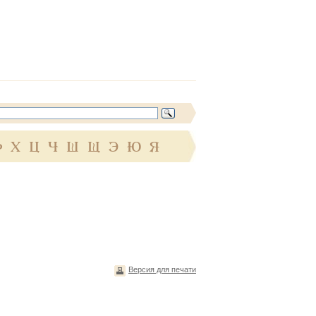
Ф
Х
Ц
Ч
Ш
Щ
Э
Ю
Я
Версия для печати