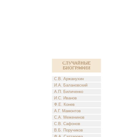
Случайные
биографии
С.В. Аржанухин
И.А. Балановский
А.П. Биличенко
И.С. Иванов
Ф.Е. Конев
А.Г. Мамонтов
С.А. Меженинов
С.В. Сафонов
В.Б. Поручиков
Ф.А. Саттарова