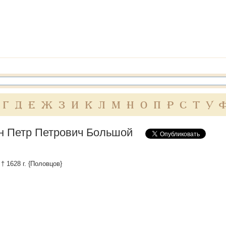
Г
Д
Е
Ж
З
И
К
Л
М
Н
О
П
Р
С
Т
У
н Петр Петрович Большой
† 1628 г. {Половцов}