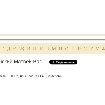
Г
Д
Е
Ж
З
И
К
Л
М
Н
О
П
Р
С
Т
У
нский Матвей Вас.
90—1900 гг., прис. пов. в СПб. {Венгеров}