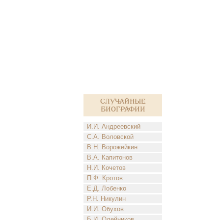
Случайные
биографии
И.И. Андреевский
С.А. Воловской
В.Н. Ворожейкин
В.А. Капитонов
Н.И. Кочетов
П.Ф. Кротов
Е.Д. Лобенко
Р.Н. Никулин
И.И. Обухов
Б.И. Олейников