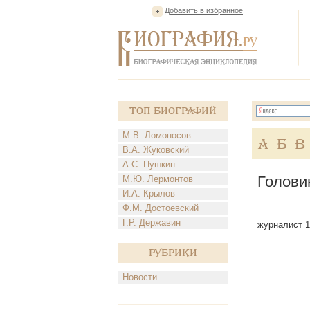
Добавить в избранное
Топ Биографий
М.В. Ломоносов
А
Б
В
В.А. Жуковский
А.С. Пушкин
Голови
М.Ю. Лермонтов
И.А. Крылов
Ф.М. Достоевский
Г.Р. Державин
журналист 18
Рубрики
Новости