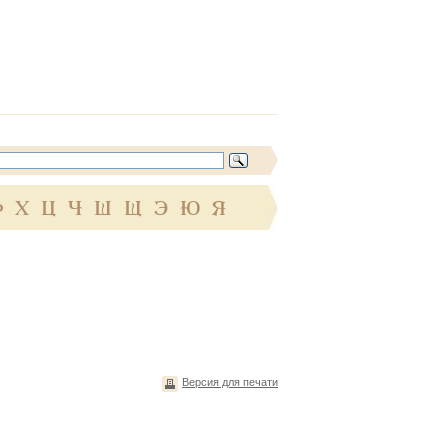
Ф
Х
Ц
Ч
Ш
Щ
Э
Ю
Я
Версия для печати