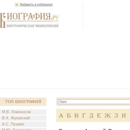
Добавить в избранное
Топ Биографий
М.В. Ломоносов
А
Б
В
Г
Д
Е
Ж
З
И
В.А. Жуковский
А.С. Пушкин