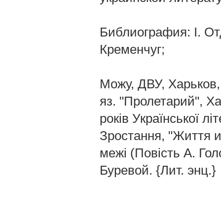
Библиография: I. От
Кременчуг;
Можу, ДВУ, Харьков, 
яз. "Пролетарий", Ха
років Української лі
Зростання, "Життя и
межі (Повість А. Гол
Буревой. {Лит. энц.}