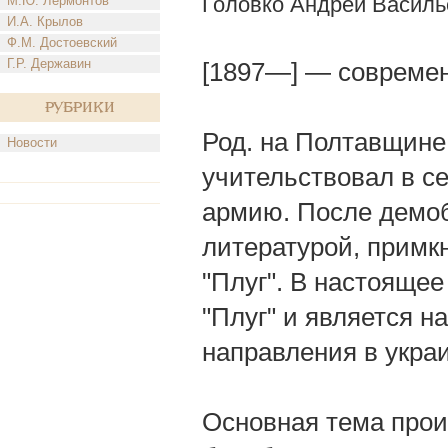
Головко Андрей Василь
М.Ю. Лермонтов
И.А. Крылов
Ф.М. Достоевский
Г.Р. Державин
[1897—] — современ
Рубрики
Род. на Полтавщине
Новости
учительствовал в с
армию. После демо
литературой, примкн
"Плуг". В настояще
"Плуг" и является 
направления в укра
Основная тема прои