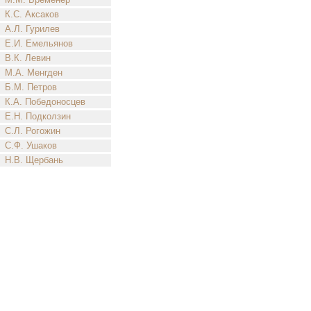
К.С. Аксаков
А.Л. Гурилев
Е.И. Емельянов
В.К. Левин
М.А. Менгден
Б.М. Петров
К.А. Победоносцев
Е.Н. Подколзин
С.Л. Рогожин
С.Ф. Ушаков
Н.В. Щербань