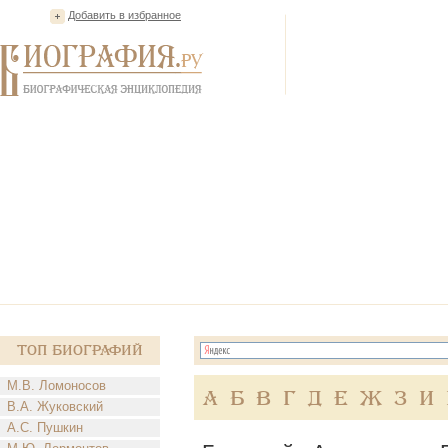
Добавить в избранное
Топ Биографий
М.В. Ломоносов
А
Б
В
Г
Д
Е
Ж
З
И
В.А. Жуковский
А.С. Пушкин