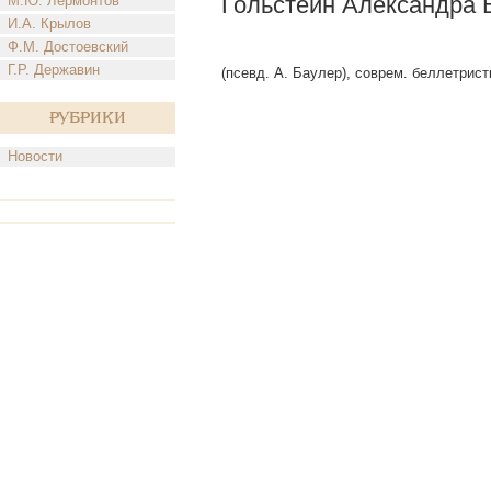
Гольстейн Александра 
М.Ю. Лермонтов
И.А. Крылов
Ф.М. Достоевский
Г.Р. Державин
(псевд. А. Баулер), соврем. беллетристк
Рубрики
Новости