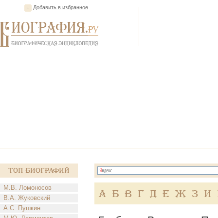
Добавить в избранное
Топ Биографий
М.В. Ломоносов
А
Б
В
Г
Д
Е
Ж
З
И
В.А. Жуковский
А.С. Пушкин