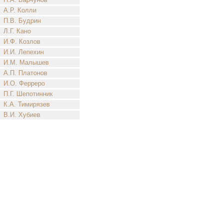
А.Р. Колли
П.В. Будрин
Л.Г. Кано
И.Ф. Козлов
И.И. Лепехин
И.М. Малышев
А.П. Платонов
И.О. Ферреро
П.Г. Шепотинник
К.А. Тимирязев
В.И. Хубиев