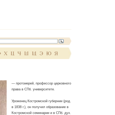
Ф
Х
Ц
Ч
Ш
Щ
Э
Ю
Я
— протоиерей, профессор церковного
права в СПб. университете.
Уроженец Костромской губернии (род.
в 1838 г.), он получил образование в
Костромской семинарии и в СПб. дух.