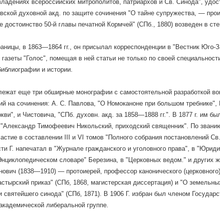
ладениях всероссийских митрополитов, патриархов и Св. Синода", удосто
вской духовной акд. по защите сочинения "О тайне супружества, — про
е достоинство 50-й главы печатной Кормчей" (СПб., 1880) возведен в ст
раницы, в 1863—1864 гг., он присылал корреспонденции в "Вестник Юго-З
 газеты "Голос", помещая в ней статьи не только по своей специальност
библиографии и истории.
ежат еще три обширные монографии с самостоятельной разработкой во
ий на сочинения: А. С. Павлова, "О Номоканоне при большом требнике",
кви", и Чистовича, "СПб. духовн. акд. за 1858—1888 гг.". В 1877 г. им б
 "Александр Тимофеевич Никольский, приходский священник". По звани
астие в составлении III и VI томов "Полного собрания постановлений Св
ти Г. напечатал в "Журнале гражданского и уголовного права", в "Юриди
"Энциклопедическом словаре" Березина, в "Церковных ведом." и других жу
ович (1838—1910) — протоиерей, профессор канонического (церковного) 
астырский приказ" (СПб, 1868, магистерская диссертация) и "О земельн
и святейшего синода" (СПб, 1871). В 1906 Г. избран был членом Государс
академической либеральной группе.