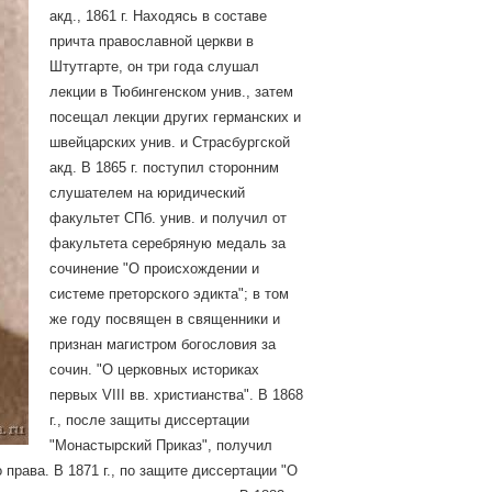
акд., 1861 г. Находясь в составе
причта православной церкви в
Штутгарте, он три года слушал
лекции в Тюбингенском унив., затем
посещал лекции других германских и
швейцарских унив. и Страсбургской
акд. В 1865 г. поступил сторонним
слушателем на юридический
факультет СПб. унив. и получил от
факультета серебряную медаль за
сочинение "О происхождении и
системе преторского эдикта"; в том
же году посвящен в священники и
признан магистром богословия за
сочин. "О церковных историках
первых VIII вв. христианства". В 1868
г., после защиты диссертации
"Монастырский Приказ", получил
права. В 1871 г., по защите диссертации "О