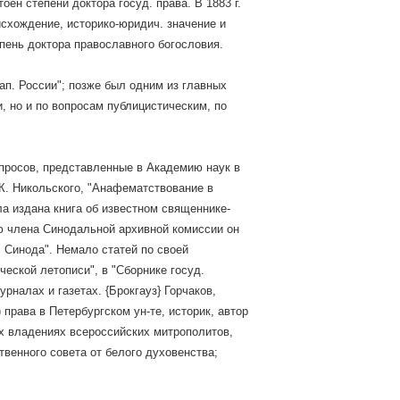
ен степени доктора госуд. права. В 1883 г.
исхождение, историко-юридич. значение и
епень доктора православного богословия.
ап. России"; позже был одним из главных
и, но и по вопросам публицистическим, по
просов, представленные в Академию наук в
 К. Никольского, "Анафематствование в
ыла издана книга об известном священнике-
ю члена Синодальной архивной комиссии он
. Синода". Немало статей по своей
ческой летописи", в "Сборнике госуд.
рналах и газетах. {Брокгауз} Горчаков,
права в Петербургском ун-те, историк, автор
ых владениях всероссийских митрополитов,
твенного совета от белого духовенства;