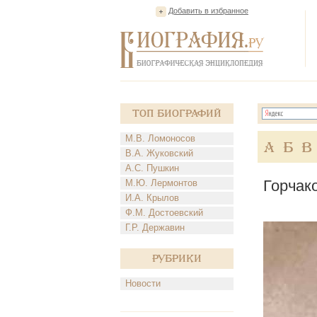
Добавить в избранное
Топ Биографий
М.В. Ломоносов
А
Б
В
В.А. Жуковский
А.С. Пушкин
Горчак
М.Ю. Лермонтов
И.А. Крылов
Ф.М. Достоевский
Г.Р. Державин
Рубрики
Новости