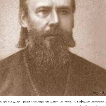
истра государ. права и определен доцентом унив. по кафедре церковного 