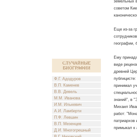
земельных в
советом Кие
каноническо
Еще из-за г
сотрудников
географии, 
Ему принадл
Случайные
виде реценз
биографии
древней Цер
публицисте:
Ф.Г. Адодуров
В.П. Каменев
принимал уч
В.В. Девель
специальнос
М.М. Иванова
знаний", в 
И.М. Илькевич
Михаил Иван
А.И. Ламберти
работ: "Мон
П.Ф. Левшин
патриархов 
В.П. Мезенцев
примыкал к 
Д.И. Многогрешный
В.Г. Низовский