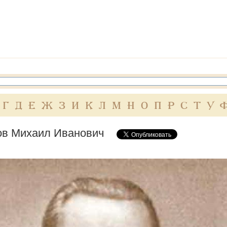
Г
Д
Е
Ж
З
И
К
Л
М
Н
О
П
Р
С
Т
У
ов Михаил Иванович