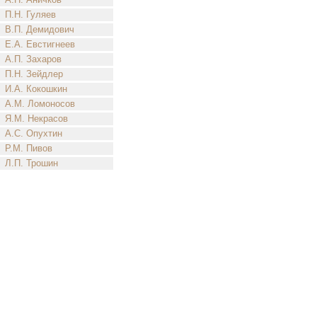
П.Н. Гуляев
В.П. Демидович
Е.А. Евстигнеев
А.П. Захаров
П.Н. Зейдлер
И.А. Кокошкин
А.М. Ломоносов
Я.М. Некрасов
А.С. Опухтин
Р.М. Пивов
Л.П. Трошин