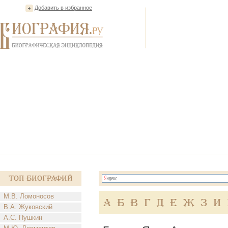
Добавить в избранное
Топ Биографий
М.В. Ломоносов
А
Б
В
Г
Д
Е
Ж
З
И
В.А. Жуковский
А.С. Пушкин