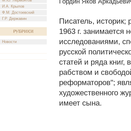
Гордин Яков Аркадьеви
М.Ю. Лермонтов
И.А. Крылов
Ф.М. Достоевский
Г.Р. Державин
Писатель, историк; р
1963 г. занимается
Рубрики
исследованиями, сп
Новости
русской политическо
статей и ряда книг,
рабством и свободой
реформаторов"; явл
художественного жур
имеет сына.