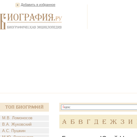
Добавить в избранное
Топ Биографий
М.В. Ломоносов
А
Б
В
Г
Д
Е
Ж
З
И
В.А. Жуковский
А.С. Пушкин