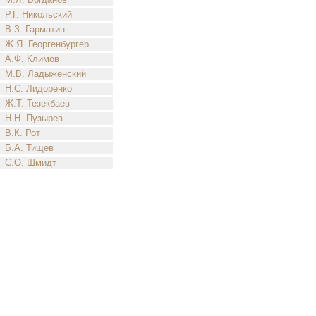
Р.Г. Никольский
В.З. Гарматин
Ж.Я. Георгенбургер
А.Ф. Климов
М.В. Ладыженский
Н.С. Лидоренко
Ж.Т. Тезекбаев
Н.Н. Пузырев
В.К. Рот
Б.А. Тищев
С.О. Шмидт