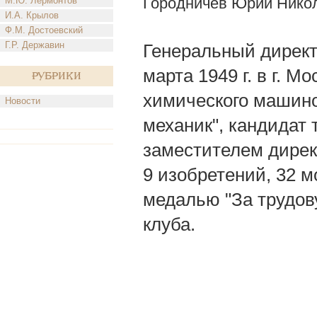
Городничев Юрий Нико
М.Ю. Лермонтов
И.А. Крылов
Ф.М. Достоевский
Г.Р. Державин
Генеральный директ
марта 1949 г. в г. М
Рубрики
химического машино
Новости
механик", кандидат т
заместителем дире
9 изобретений, 32 
медалью "За трудов
клуба.