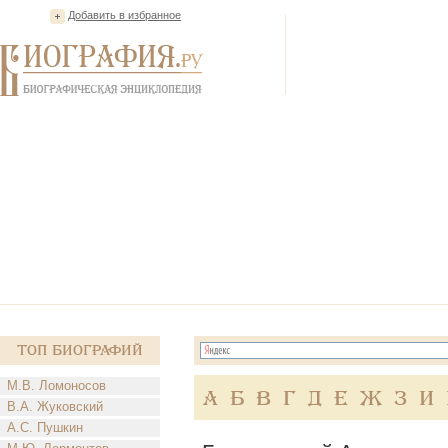
Добавить в избранное
Топ Биографий
М.В. Ломоносов
А
Б
В
Г
Д
Е
Ж
З
И
В.А. Жуковский
А.С. Пушкин