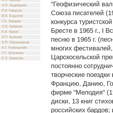
"Геофизический валь
А.Н. Арцибашев
Р.И. Гималов
Союза писателей (1
В.В. Ендолов
конкурса туристской
Г.А. Заварин
О.В. Кабанов
Бресте в 1965 г., I
К.И. Крюис
И.П. Кузенов
песню в 1965 г. (пе
Н.П. Обезьянинов
многих фестивалей, 
А.Г. Рубинштейн
Г.Х. Штегеман
Царскосельской пре
Е.Л. Шевелев
постоянно сотруднич
творческие поездки
Францию, Данию, Го
фирме "Мелодия" (19
диски, 13 книг стих
российских бардов; 