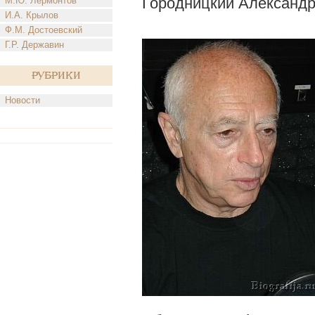
Городницкий Александ
М.Ю. Лермонтов
И.А. Крылов
Ф.М. Достоевский
Г.Р. Державин
Рубрики
Новости