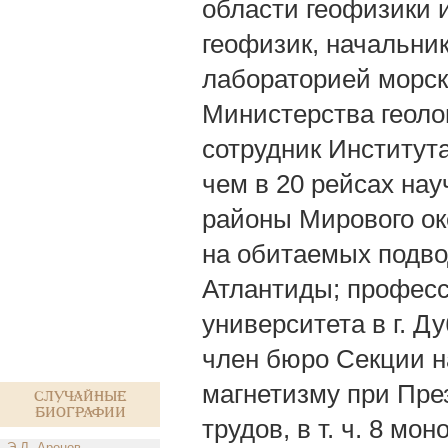
области геофизики 
геофизик, начальни
лабораторией морск
Министерства геол
сотрудник Институт
чем в 20 рейсах на
районы Мирового ок
на обитаемых подво
Атлантиды; професс
университета в г. Д
член бюро Секции н
магнетизму при Пре
Случайные
биографии
трудов, в т. ч. 8 мо
Э.Л. Аронов