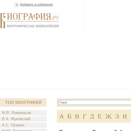
Добавить в избранное
Топ Биографий
М.В. Ломоносов
А
Б
В
Г
Д
Е
Ж
З
И
В.А. Жуковский
А.С. Пушкин