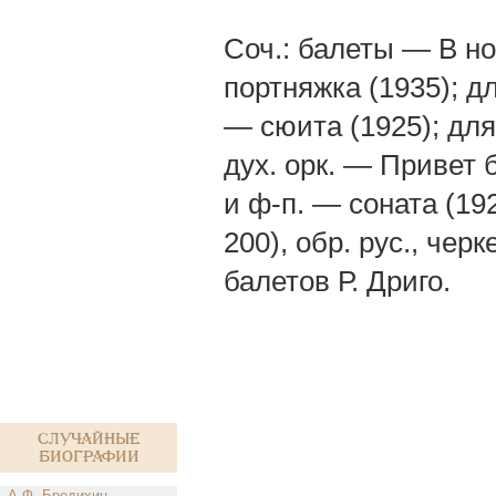
Соч.: балеты — В но
портняжка (1935); дл
— сюита (1925); для
дух. орк. — Привет б
и ф-п. — соната (19
200), обр. рус., чер
балетов Р. Дриго.
Случайные
биографии
А.Ф. Бредихин