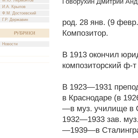
Говорухин Дмитрий Анд
М.Ю. Лермонтов
И.А. Крылов
Ф.М. Достоевский
Г.Р. Державин
род. 28 янв. (9 февр
Композитор.
Рубрики
Новости
В 1913 окончил юрид
композиторский ф-т 
В 1923—1931 препод
в Краснодаре (в 192
—в муз. училище в 
1932—1933 зав. муз.
—1939—в Сталингра