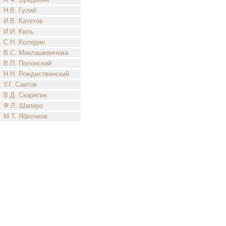
Н.В. Гулий
И.В. Катетов
И.И. Киль
С.Н. Колядин
В.С. Миклашевичева
В.П. Полонский
Н.Н. Рождественский
У.Г. Саитов
В.Д. Скарятин
Ф.Л. Шапиро
М.Т. Яблочков