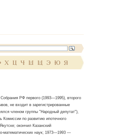
Ф
Х
Ц
Ч
Ш
Щ
Э
Ю
Я
Собрания РФ первого (1993—1995), второго
зывов, не входит в зарегистрированные
лялся членом группы "Народный депутат"),
ь Комиссии по развитию ипотечного
 Якутске; окончил Казанский
ко-математических наук; 1973—1993 —