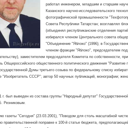
работал инженером, младшим и старшим нау
Казанского научно-исследовательского техноло
фотографической промышленности "Техфотопр
Совета Республики Татарстан; возглавлял блок
(объединял республиканские отделения партий
избирался членом Центрального совета общер
"Объединение "Яблоко" (1996); в Государстве
членом фракции "Яблоко", председателем под
тельству), заместителем председателя Комитета по собственности, при
ь Общероссийского общественного политического движения "Развитие 
осударственной Думы третьего созыва по федеральному списку избират
е "Изобретатель СССР"; автор 50 научных публикаций, монографии; жена
1 г. был выведен из состава группы "Народный депутат" Государственн
Б. Резниковым.
ю газеты "Сегодня" (23.03.2001), "Поводом для столь масштабной чист
по правительственной поправке к 100-й статье бюджета, предполагающе