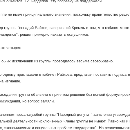
х объектов. 12 "нардепов" эту поправку не поддержали.
уппе не имел принципиального значения, поскольку правительство решил
р группы Геннадий Райков, заверивший Кремль в том, что кабинет мож
нардепов", решил примерно наказать ослушников.
ько четырех.
 об их исключении из группы проводилось весьма своеобразно.
о одному приглашали в кабинет Райкова, предлагая поставить подпись 
на изгнание.
заседании группы объявили о принятом решении без всякой формулировк
обсуждения, но вопрос замяли.
аненном пресс-службой группы "Народный депутат" заявлении утверждал
льной деятельности исключенных члены группы не имеют. Равно как и к
х, экономических и социальных проблем государства". Но реализовывать