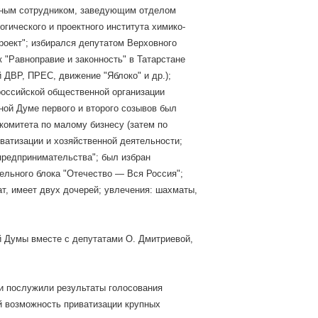
чным сотрудником, заведующим отделом
гического и проектного института химико-
оект"; избирался депутатом Верховного
 "Равноправие и законность" в Татарстане
 ДВР, ПРЕС, движение "Яблоко" и др.);
оссийской общественной организации
нной Думе первого и второго созывов был
комитета по малому бизнесу (затем по
ватизации и хозяйственной деятельности;
предпринимательства"; был избран
ельного блока "Отечество — Вся Россия";
т, имеет двух дочерей; увлечения: шахматы,
ой Думы вместе с депутатами О. Дмитриевой,
ки послужили результаты голосования
й возможность приватизации крупных