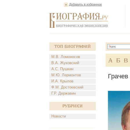
Добавить в избранное
Топ Биографий
М.В. Ломоносов
А
Б
В
В.А. Жуковский
А.С. Пушкин
Грачев
М.Ю. Лермонтов
И.А. Крылов
Ф.М. Достоевский
Г.Р. Державин
Рубрики
Новости