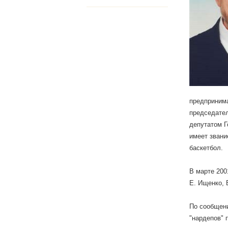
предпринима
председател
депутатом Г
имеет звани
баскетбол.
В марте 200
Е. Ищенко, 
По сообщени
"нардепов" 