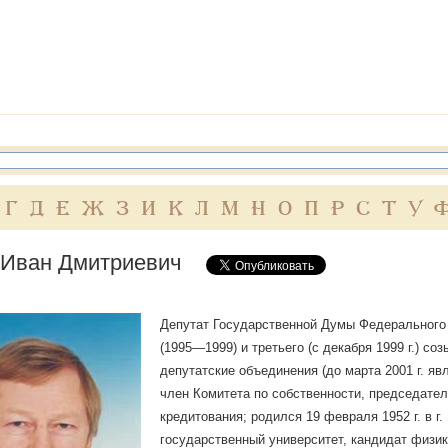
Г
Д
Е
Ж
З
И
К
Л
М
Н
О
П
Р
С
Т
У
 Иван Дмитриевич
Депутат Государственной Думы Федерального 
(1995—1999) и третьего (с декабря 1999 г.) со
депутатские объединения (до марта 2001 г. яв
член Комитета по собственности, председател
кредитования; родился 19 февраля 1952 г. в г.
государственный университет, кандидат физи