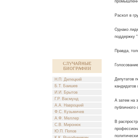
промышленны
Раскол в гр
Однако лиде
поддержку "
Правда, тол
Случайные
Голосование
биографии
Депутатов п
Н.П. Дилецкий
Б.Т. Баишев
кандидатов 
И.И. Брытов
Г.Р. Васмунд
А затем на 
А.А. Навроцкий
публичного 
Ф.С. Кузьмичев
А.Ф. Меллер
В распростр
С.В. Миронюк
профессиона
Ю.П. Попов
политически
К.К. Родофиникин