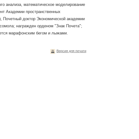
ого анализа, математическое моделирование
ент Академии пространственных
), Почетный доктор Экономической академии
мсомола; награжден орденом "Знак Почета";
ается марафонским бегом и лыжами.
Версия для печати