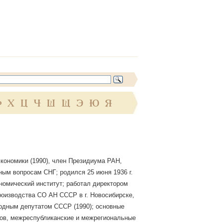
Ф
Х
Ц
Ч
Ш
Щ
Э
Ю
Я
кономики (1990), член Президиума РАН,
ым вопросам СНГ; родился 25 июня 1936 г.
ономический институт; работал директором
роизводства СО АН СССР в г. Новосибирске,
дным депутатом СССР (1990); основные
нов, межреспубликанские и межрегиональные