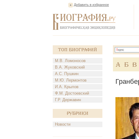
Добавить в избранное
Топ Биографий
М.В. Ломоносов
А
Б
В
В.А. Жуковский
А.С. Пушкин
Гранбе
М.Ю. Лермонтов
И.А. Крылов
Ф.М. Достоевский
Г.Р. Державин
Рубрики
Новости