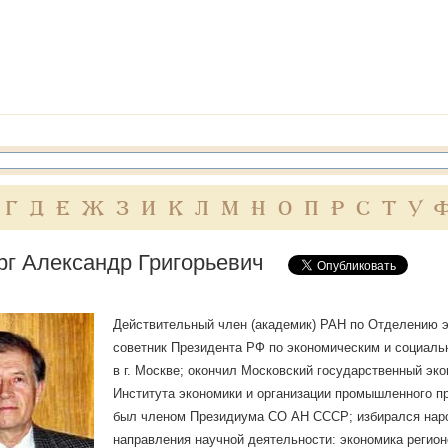
Г
Д
Е
Ж
З
И
К
Л
М
Н
О
П
Р
С
Т
У
рг Александр Григорьевич
Действительный член (академик) РАН по Отделению э
советник Президента РФ по экономическим и социальн
в г. Москве; окончил Московский государственный эк
Института экономики и организации промышленного п
был членом Президиума СО АН СССР; избирался наро
направления научной деятельности: экономика регио