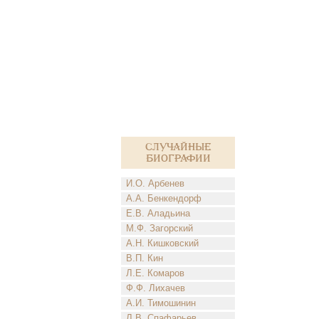
Случайные
биографии
И.О. Арбенев
А.А. Бенкендорф
Е.В. Аладьина
М.Ф. Загорский
А.Н. Кишковский
В.П. Кин
Л.Е. Комаров
Ф.Ф. Лихачев
А.И. Тимошинин
Л.В. Спафарьев