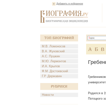
Добавить в избранное
Топ Биографий
М.В. Ломоносов
А
Б
В
В.А. Жуковский
А.С. Пушкин
Гребен
М.Ю. Лермонтов
И.А. Крылов
Ф.М. Достоевский
Г.Р. Державин
Гребенников
университет
Рубрики
Родился в 19
Новости
Потоцкого з