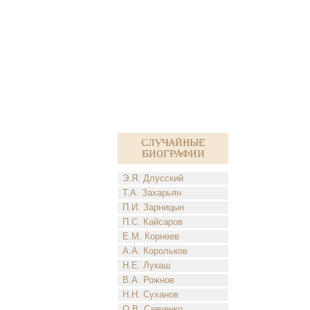
Случайные
биографии
Э.Я. Длусский
Т.А. Захарьян
П.И. Зарницын
П.С. Кайсаров
Е.М. Корнеев
А.А. Корольков
Н.Е. Лукаш
В.А. Рожнов
Н.Н. Суханов
О.В. Савченко