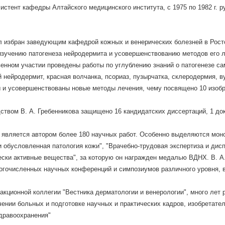
ссистент кафедры Алтайского медицинского института, с 1975 по 1982 г.
ыл избран заведующим кафедрой кожных и венерических болезней в Росто
зучению патогенеза нейродермита и усовершенствованию методов его леч
енном участии проведены работы по углублению знаний о патогенезе с
й нейродермит, красная волчанка, псориаз, пузырчатка, склеродермия, ву
 и усовершенствованы новые методы лечения, чему посвящено 10 изобр
ством В. А. Гребенникова защищено 16 кандидатских диссертаций, 1 док
 является автором более 180 научных работ. Особенно выделяются моно
и обусловленная патология кожи", "Врачебно-трудовая экспертиза и дис
ски активные вещества", за которую он награжден медалью ВДНХ. В. А.
огочисленных научных конференций и симпозиумов различного уровня, 
акционной коллегии "Вестника дерматологии и венерологии", много лет
чении больных и подготовке научных и практических кадров, изобретат
дравоохранения"