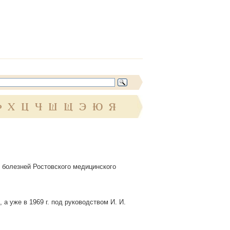
Ф
Х
Ц
Ч
Ш
Щ
Э
Ю
Я
х болезней Ростовского медицинского
 а уже в 1969 г. под руководством И. И.