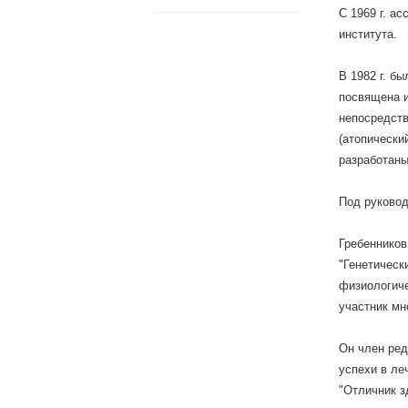
С 1969 г. а
института.
В 1982 г. б
посвящена и
непосредств
(атопически
разработаны
Под руковод
Гребенников
"Генетическ
физиологиче
участник мн
Он член ред
успехи в ле
"Отличник з