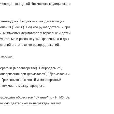
 руководил кафедрой Читинского медицинского
ве-на-Дону. Его докторская диссертация
ения (1978 г.). Под его руководством и при
амых тяжелых дерматозов у взрослых и детей
льгарные и розовые угри, крапивница и др.)
етений и столько же рацпредложений.
торская.
графии (в соавторстве) "Нейродермит",
пансеризация при дерматозах", "Дерматозы и
 Гребенников активный и многократный
в том числе международного.
 руководил обществом "Знание" при РГМУ. За
ельскую деятельность награжден знаком