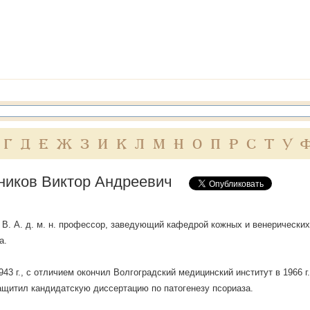
Г
Д
Е
Ж
З
И
К
Л
М
Н
О
П
Р
С
Т
У
ников Виктор Андреевич
 В. А. д. м. н. профессор, заведующий кафедрой кожных и венерически
а.
43 г., с отличием окончил Волгоградский медицинский институт в 1966 г.,
ащитил кандидатскую диссертацию по патогенезу псориаза.