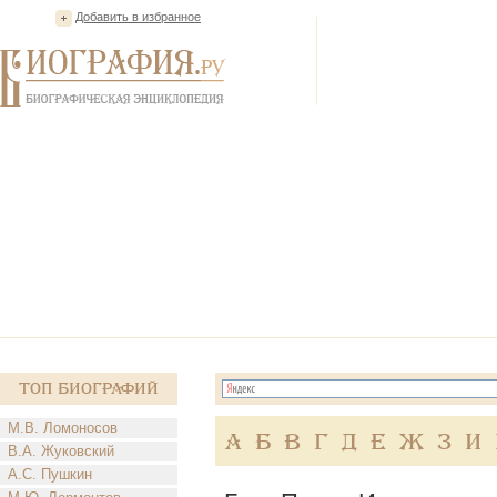
Добавить в избранное
Топ Биографий
М.В. Ломоносов
А
Б
В
Г
Д
Е
Ж
З
И
В.А. Жуковский
А.С. Пушкин