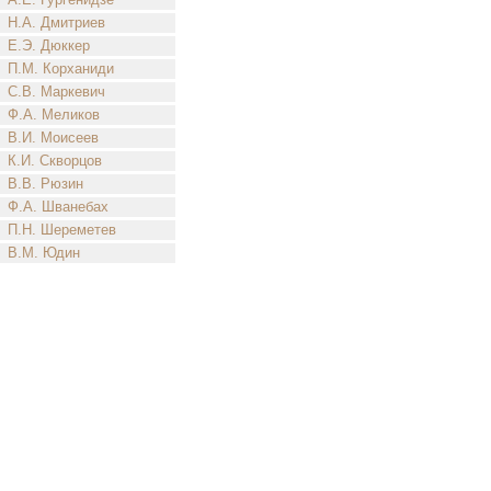
Н.А. Дмитриев
Е.Э. Дюккер
П.М. Корханиди
С.В. Маркевич
Ф.А. Меликов
В.И. Моисеев
К.И. Скворцов
В.В. Рюзин
Ф.А. Шванебах
П.Н. Шереметев
В.М. Юдин