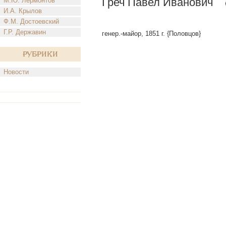
Греч Павел Иванович
М.Ю. Лермонтов
И.А. Крылов
Ф.М. Достоевский
Г.Р. Державин
генер.-майор, 1851 г. {Половцов}
Рубрики
Новости