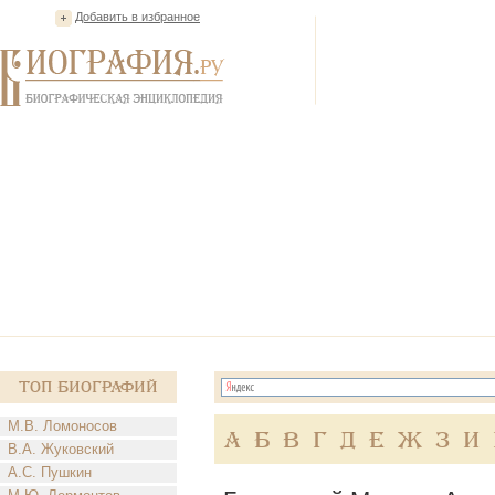
Добавить в избранное
Топ Биографий
М.В. Ломоносов
А
Б
В
Г
Д
Е
Ж
З
И
В.А. Жуковский
А.С. Пушкин