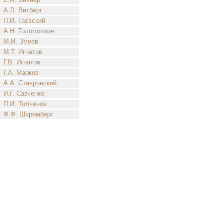
А.Л. Витберг
П.И. Гаевский
А.Н. Голомолзин
М.И. Змеев
М.Т. Игнатов
Г.В. Игнатов
Г.А. Марков
А.А. Ставровский
И.Г. Савченко
П.И. Толченов
Ф.Ф. Шаремберг