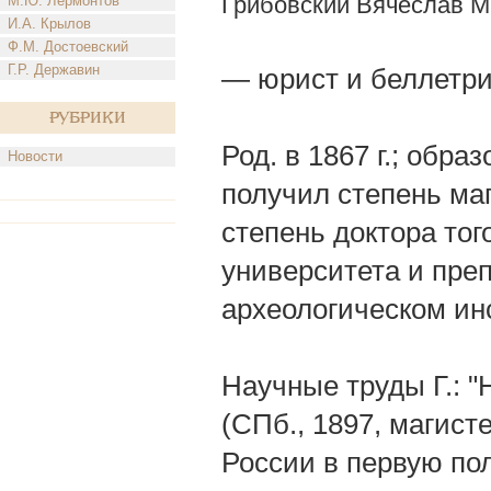
Грибовский Вячеслав 
М.Ю. Лермонтов
И.А. Крылов
Ф.М. Достоевский
Г.Р. Державин
— юрист и беллетри
Рубрики
Род. в 1867 г.; обра
Новости
получил степень маг
степень доктора тог
университета и пре
археологическом ин
Научные труды Г.: "
(СПб., 1897, магист
России в первую пол