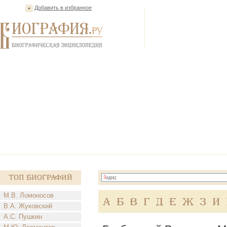
Добавить в избранное
Топ Биографий
М.В. Ломоносов
А
Б
В
Г
Д
Е
Ж
З
И
В.А. Жуковский
А.С. Пушкин