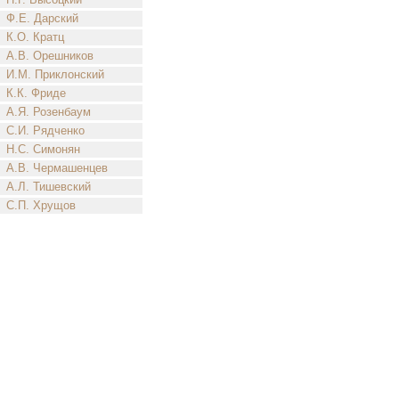
Ф.Е. Дарский
К.О. Кратц
А.В. Орешников
И.М. Приклонский
К.К. Фриде
А.Я. Розенбаум
С.И. Рядченко
Н.С. Симонян
А.В. Чермашенцев
А.Л. Тишевский
С.П. Хрущов