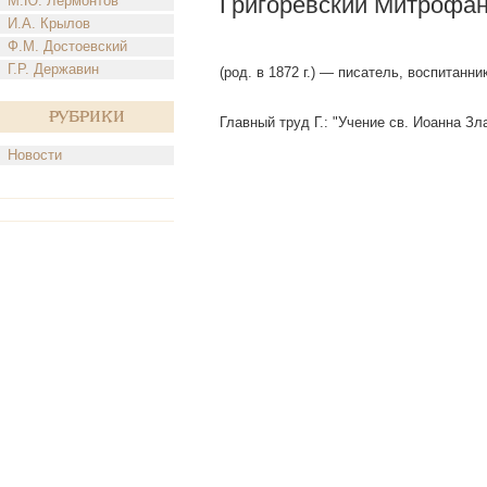
Григоревский Митрофа
М.Ю. Лермонтов
И.А. Крылов
Ф.М. Достоевский
Г.Р. Державин
(род. в 1872 г.) — писатель, воспитанн
Рубрики
Главный труд Г.: "Учение св. Иоанна Зл
Новости