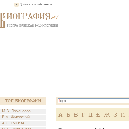
Добавить в избранное
Топ Биографий
М.В. Ломоносов
А
Б
В
Г
Д
Е
Ж
З
И
В.А. Жуковский
А.С. Пушкин