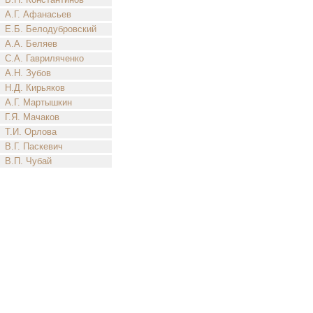
А.Г. Афанасьев
Е.Б. Белодубровский
А.А. Беляев
С.А. Гавриляченко
А.Н. Зубов
Н.Д. Кирьяков
А.Г. Мартышкин
Г.Я. Мачаков
Т.И. Орлова
В.Г. Паскевич
В.П. Чубай