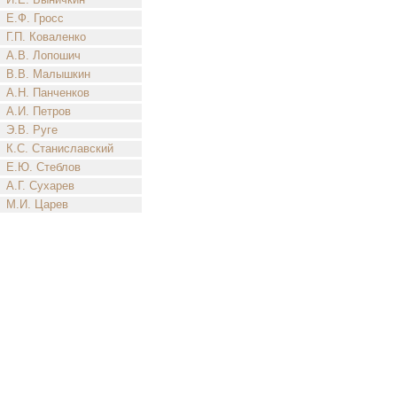
Е.Ф. Гросс
Г.П. Коваленко
А.В. Лопошич
В.В. Малышкин
А.Н. Панченков
А.И. Петров
Э.В. Руге
К.С. Станиславский
Е.Ю. Стеблов
А.Г. Сухарев
М.И. Царев