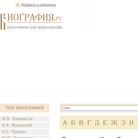
Добавить в избранное
Топ Биографий
М.В. Ломоносов
А
Б
В
Г
Д
Е
Ж
З
И
В.А. Жуковский
А.С. Пушкин