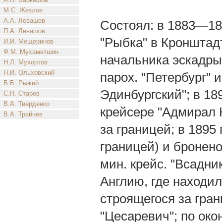
М.С. Жезлов
А.А. Левашев
Состоял: в 1883—188
П.А. Левашов
"Рыбка" в Кронштад
И.И. Мещеринов
Ф.М. Мухаметшин
начальника эскадры 
Н.Л. Мухортов
Н.И. Ольховский
парох. "Петербург" 
Б.Б. Рыжий
Эдинбургский"; в 189
С.Н. Старов
В.А. Тверденко
крейсере "Адмирал К
В.А. Трайнев
за границей; в 1895
границей) и бронено
мин. крейс. "Всадник
Англию, где находилс
строящегося за гран
"Цесаревич"; по око