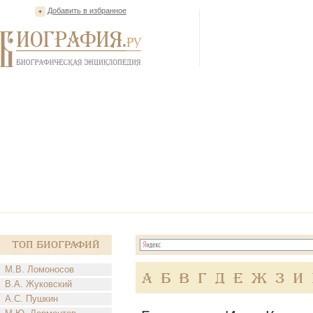
Добавить в избранное
Топ Биографий
М.В. Ломоносов
А
Б
В
Г
Д
Е
Ж
З
И
В.А. Жуковский
А.С. Пушкин