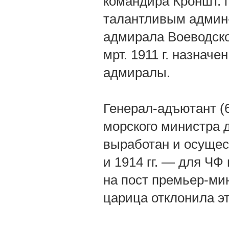
командира Кроншт. п
талантливым админ-
адмирала Воеводског
мрт. 1911 г. назначе
адмиралы.
Генерал-адъютант (6
морского министра д
выработан и осущес
и 1914 гг. — для ЧФ 
на пост премьер-мин
царица отклонила эт