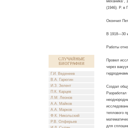
механика", 1
(1946). Р. в
Окончил Пет
В 1918—30 и
Работы отно
Случайные
Провел иссл
биографии
через вакуу
гидродинами
Г.И. Веденеев
В.А. Гарюгин
И.З. Зелент
Создал общу
П.К. Карцев
Разработал 
Л.М. Леонов
неоднородны
А.А. Майков
исследовани
А.А. Марков
теплового п
Ф.К. Никольский
математичес
Р.В. Олферьев
для сплошны
И.Д. Сытин