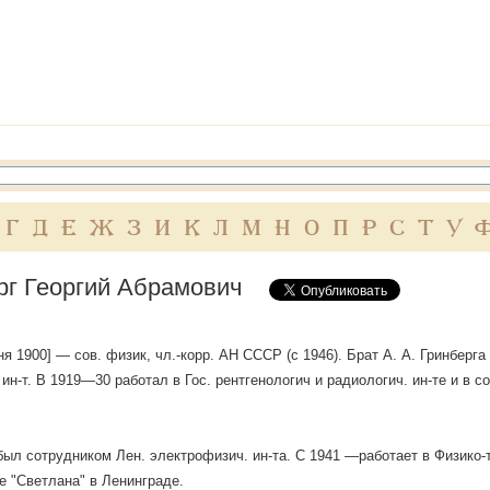
Г
Д
Е
Ж
З
И
К
Л
М
Н
О
П
Р
С
Т
У
рг Георгий Абрамович
юня 1900] — сов. физик, чл.-корр. АН СССР (с 1946). Брат А. А. Гринберга
 ин-т. В 1919—30 работал в Гос. рентгенологич и радиологич. ин-те и в с
ыл сотрудником Лен. электрофизич. ин-та. С 1941 —работает в Физико-
де "Светлана" в Ленинграде.