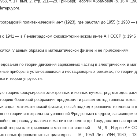
953, т. 17, вып. 2, стр. 211—28. Гринберг, Георгий Абрамович (р. 16.VI.
 Петербурге.
роградский политехнический ин-т (1923), где работал до 1955 (с 1930 —
 с 1941 — в Ленинградском физико-техническом ин-те АН СССР (с 1946 
сятся главным образом к математической физике и ее приложениям.
едования по теории движения заряженных частиц в электрических и маг
мные приборы в установившихся и нестационарных режимах, по теории 
ке и теории упругости.
ю теорию фокусировки электронных и ионных пучков, ряд методов расч
теорию береговой рефракции, предложил и развил метод теневых токов
х задач математической физики, новый подход к решению тепловых и
я по теории интегральных уравнений Фредгольма с ядром, зависящим о
робоя, по распаду плазмы в магнитном поле и др. Государственная прем
кой теории электрических и магнитных явлений. — М.; Л., Изд-во АН С
х полых ферромагнитных цилиндров. — М., 1959. Лит.: УФН, 1980, т. 13