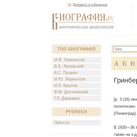
Добавить в избранное
Топ Биографий
М.В. Ломоносов
А
Б
В
В.А. Жуковский
А.С. Пушкин
Гринбе
М.Ю. Лермонтов
И.А. Крылов
Ф.М. Достоевский
Г.Р. Державин
[р. 3 (16) и
политехнич.
Рубрики
(Ленинград).
Новости
В 1930—36 б
также на з-