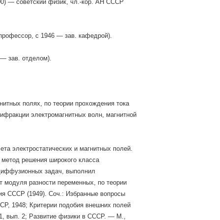
1900) — советский физик, чл.-кор. АН СССР
 профессор, с 1946 — зав. кафедрой).
— зав. отделом).
нитных полях, по теории прохождения тока
дифракции электромагнитных волн, магнитной
ета электростатических и магнитных полей.
, метод решения широкого класса
 диффузионных задач, выполнил
т модуля разности переменных, по теории
ия СССР (1949). Соч.: Избранные вопросы
ССР, 1948; Критерии подобия внешних полей
1, вып. 2; Развитие физики в СССР. — М.,