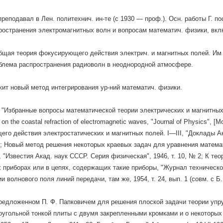
реподавал в Лен. политехнич. ин-те (с 1930 — проф.). Осн. работы Г. п
ространения электромагнитных волн и вопросам математич. физики, вкл
общая теория фокусирующего действия электрич. и магнитных полей. Им
блема распространения радиоволн в неоднородной атмосфере.
жит новый метод интегрирования ур-ний математич. физики.
 "Избранные вопросы математической теории электрических и магнитных 
 on the coastal refraction of electromagnetic waves, "Journal of Physics",
го действия электростатических и магнитных полей. I—III, "Доклады Ака
; Новый метод решения некоторых краевых задач для уравнения матем
 "Известия Акад. наук СССР. Серия физическая", 1946, т. 10, № 2; К т
 приборах или в цепях, содержащих такие приборы, "Журнал технической 
и волнового поля линий передачи, там же, 1954, т. 24, вып. 1 (совм. с Б
редложенном П. Ф. Папковичем для решения плоской задачи теории упру
оугольной тонкой плиты с двумя закрепленными кромками и о некоторых