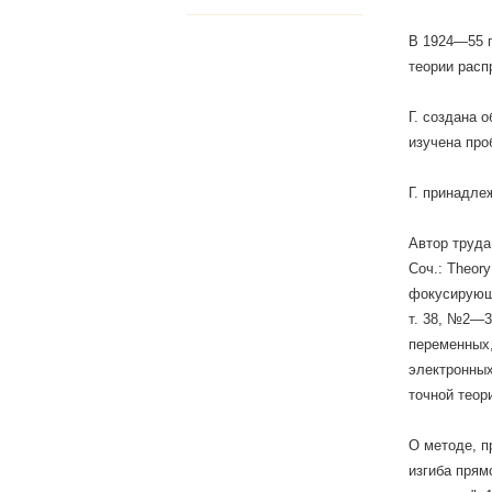
В 1924—55 п
теории расп
Г. создана 
изучена про
Г. принадле
Автор труда
Соч.: Theory
фокусирующе
т. 38, №2—3
переменных,
электронных
точной теори
О методе, п
изгиба прям