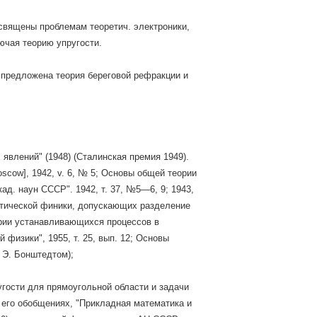
освящены проблемам теоретич. электроники,
ючая теорию упругости.
 предложена теория береговой рефракции и
явлений" (1948) (Сталинская премия 1949).
 [Moscow], 1942, v. 6, № 5; Основы общей теории
д. наун СССР". 1942, т. 37, №5—6, 9; 1943,
атической финики, допускающих разделение
еории устанавливающихся процессов в
физики", 1955, т. 25, вып. 12; Основы
. Э. Бонштедтом);
гости для прямоугольной области и задачи
 его обобщениях, "Прикладная математика и