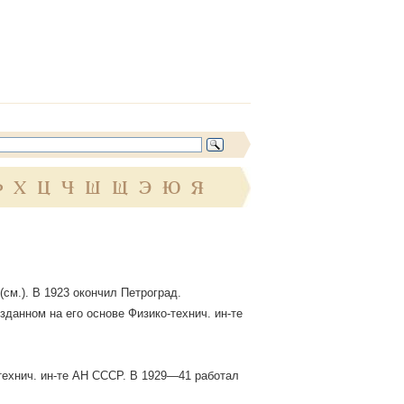
Ф
Х
Ц
Ч
Ш
Щ
Э
Ю
Я
 (см.). В 1923 окончил Петроград.
озданном на его основе Физико-технич. ин-те
технич. ин-те АН СССР. В 1929—41 работал