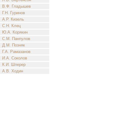
В.Ф. Гладышев
Г.Н. Гуринов
А.Р. Кизель
С.Н. Клец
Ю.А. Корякин
С.М. Панпулов
Д.М. Позняк
Г.А. Рамазанов
И.А. Соколов
К.И. Шперер
А.В. Ходин