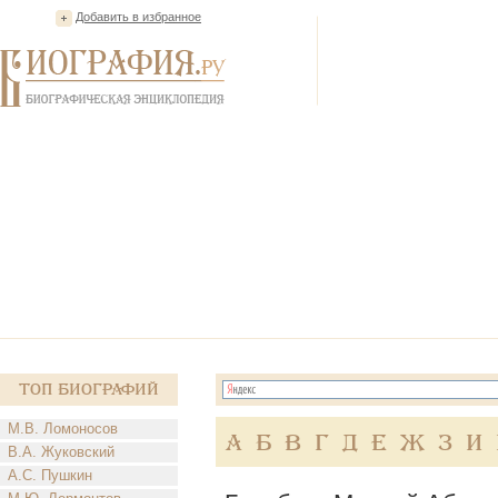
Добавить в избранное
Топ Биографий
М.В. Ломоносов
А
Б
В
Г
Д
Е
Ж
З
И
В.А. Жуковский
А.С. Пушкин