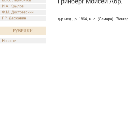
Гринберг Моисей Абр.
М.Ю. Лермонтов
И.А. Крылов
Ф.М. Достоевский
Г.Р. Державин
д-р мед., р. 1864, н. с. (Самара). {Венге
Рубрики
Новости