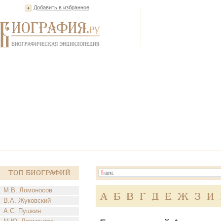
Добавить в избранное
Топ Биографий
М.В. Ломоносов
А
Б
В
Г
Д
Е
Ж
З
И
В.А. Жуковский
А.С. Пушкин