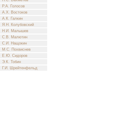
Р.А. Голосов
А.Х. Востоков
А.К. Галкин
Я.Н. Колубовский
Н.И. Малышев
С.В. Малютин
С.И. Нащокин
М.С. Похвиснев
Е.Ю. Сидоров
Э.К. Тобин
Г.И. Шрейтенфельд