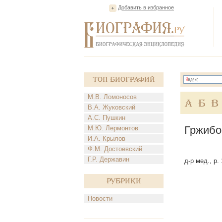
Добавить в избранное
Топ Биографий
М.В. Ломоносов
А
Б
В
В.А. Жуковский
А.С. Пушкин
Гржибо
М.Ю. Лермонтов
И.А. Крылов
Ф.М. Достоевский
Г.Р. Державин
д-р мед., р.
Рубрики
Новости