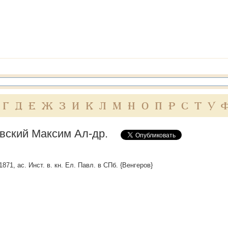
Г
Д
Е
Ж
З
И
К
Л
М
Н
О
П
Р
С
Т
У
вский Максим Ал-др.
 1871, ас. Инст. в. кн. Ел. Павл. в СПб. {Венгеров}