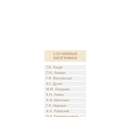
Случайные
биографии
Г.В. Анцев
П.А. Аверин
Г.Ф. Весновская
А.Г. Дугин
М.М. Лакерник
К.Н. Левин
А.И. Митичкин
Г.Н. Неревин
А.А. Раевский
П.А. Плавильщиков