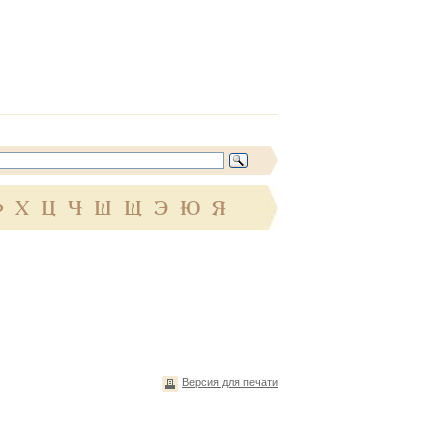
Ф
Х
Ц
Ч
Ш
Щ
Э
Ю
Я
Версия для печати