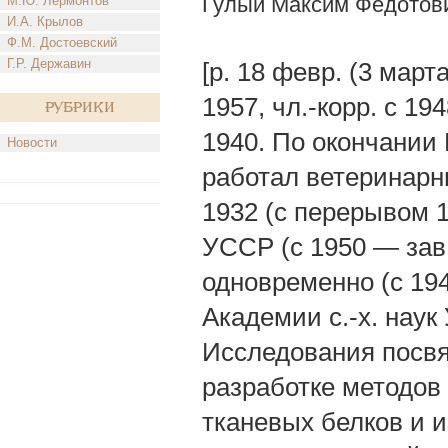
Гулый Максим Федотов
М.Ю. Лермонтов
И.А. Крылов
Ф.М. Достоевский
Г.Р. Державин
[р. 18 февр. (3 мар
1957, чл.-корр. с 19
Рубрики
1940. По окончании 
Новости
работал ветеринарн
1932 (с перерывом 
УССР (с 1950 — зав
одновременно (с 194
Академии с.-х. нау
Исследования посв
разработке методов
тканевых белков и 