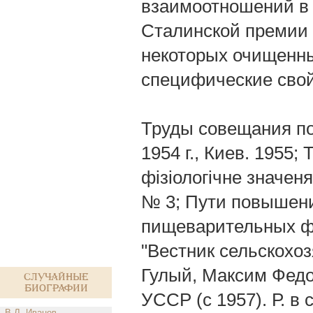
взаимоотношений в 
Сталинской премии (
некоторых очищенных
специфические свой
Труды совещания по
1954 г., Киев. 1955;
фізіологічне значеня
№ 3; Пути повышени
пищеварительных фа
"Вестник сельскохозя
Гулый, Максим Федото
Случайные
биографии
УССР (с 1957). Р. в 
В.Л. Иванов