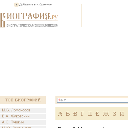
Добавить в избранное
Топ Биографий
М.В. Ломоносов
А
Б
В
Г
Д
Е
Ж
З
И
В.А. Жуковский
А.С. Пушкин