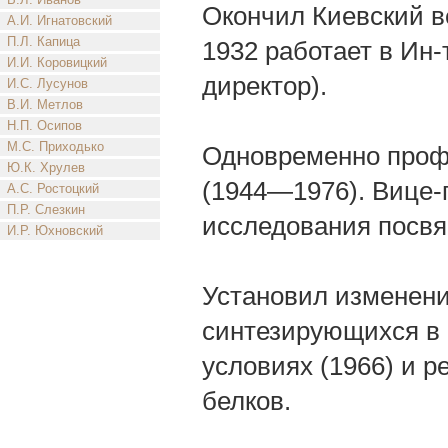
Окончил Киевский ве
А.И. Игнатовский
П.Л. Капица
1932 работает в Ин
И.И. Коровицкий
директор).
И.С. Лусунов
В.И. Метлов
Н.П. Осипов
М.С. Приходько
Одновременно проф.
Ю.К. Хрулев
(1944—1976). Вице-
А.С. Ростоцкий
П.Р. Слезкин
исследования посвя
И.Р. Юхновский
Установил изменени
синтезирующихся в 
условиях (1966) и р
белков.