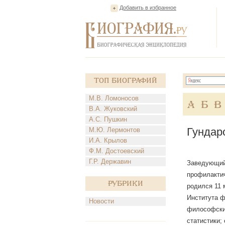
Добавить в избранное
Топ Биографий
М.В. Ломоносов
А
Б
В
В.А. Жуковский
А.С. Пушкин
Гундар
М.Ю. Лермонтов
И.А. Крылов
Ф.М. Достоевский
Г.Р. Державин
Заведующий 
профилактич
Рубрики
родился 11 
Института ф
Новости
философских
статистики;