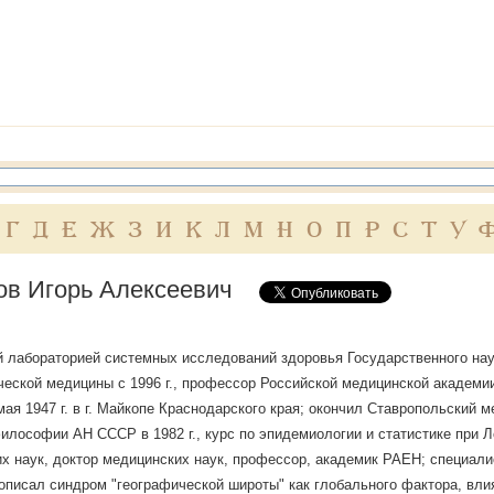
Г
Д
Е
Ж
З
И
К
Л
М
Н
О
П
Р
С
Т
У
ов Игорь Алексеевич
лабораторией системных исследований здоровья Государственного нау
еской медицины с 1996 г., профессор Российской медицинской академии
мая 1947 г. в г. Майкопе Краснодарского края; окончил Ставропольский ме
илософии АН СССР в 1982 г., курс по эпидемиологии и статистике при Ло
 наук, доктор медицинских наук, профессор, академик РАЕН; специали
 описал синдром "географической широты" как глобального фактора, вл