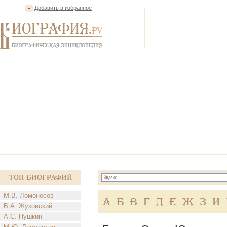
Добавить в избранное
Топ Биографий
М.В. Ломоносов
А
Б
В
Г
Д
Е
Ж
З
И
В.А. Жуковский
А.С. Пушкин