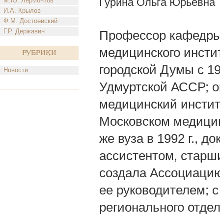
Гурина Ольга Юрьевна
М.Ю. Лермонтов
И.А. Крылов
Ф.М. Достоевский
Г.Р. Державин
Профессор кафедры 
медицинского инстит
Рубрики
городской Думы с 199
Новости
Удмуртской АССР; о
медицинский институ
Московском медицинс
же вуза в 1992 г., 
ассистентом, старш
создала Ассоциаци
ее руководителем; с
регионального отде