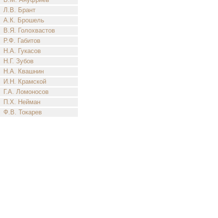
Л.В. Брант
А.К. Брошель
В.Я. Голохвастов
Р.Ф. Габитов
Н.А. Гукасов
Н.Г. Зубов
Н.А. Квашнин
И.Н. Крамской
Г.А. Ломоносов
П.Х. Нейман
Ф.В. Токарев